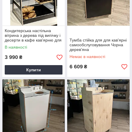
Кондитерська настільна
вітрина з дерева під випічку і
десерти в кафе кав'ярню для
Тумба стійка для для кав'ярні
кондитерських виробів
самообслуговування Чорна
В наявності
дерев'яна
3 990
Немає в наявності
₴
6 609
₴
Купити