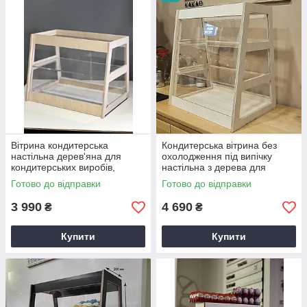
Вітрина кондитерська
Кондитерська вітрина без
настільна дерев'яна для
охолодження під випічку
кондитерських виробів,
настільна з дерева для
десертів, випічки в кафе
кав'ярні кафе магазину
Готово до відправки
Готово до відправки
3 990
4 690
₴
₴
Купити
Купити