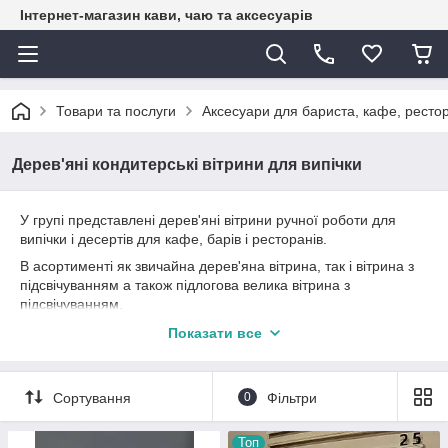
Інтернет-магазин кави, чаю та аксесуарів
Товари та послуги
Аксесуари для бариста, кафе, рестор
Дерев'яні кондитерські вітрини для випічки
У групі представлені дерев'яні вітрини ручної роботи для
випічки і десертів для кафе, барів і ресторанів.
В асортименті як звичайна дерев'яна вітрина, так і вітрина з
підсвічуванням а також підлогова велика вітрина з
підсвічуванням.
Вітрина зроблена майстром і є авторським виробом ручної
Показати все
роботи.
Сортування
0
Фільтри
Топ