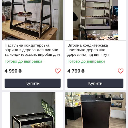
Настільна кондитерська
Вітрина кондитерська
вітрина з дерева для випічки
настільна дерев'яна
та кондитерських виробів для
дерев'яна під випічку і
кафе кав'ярні Чорна
десерти в кафе, магазин,
Готово до відправки
Готово до відправки
Біла
4 990
4 790
₴
₴
Купити
Купити