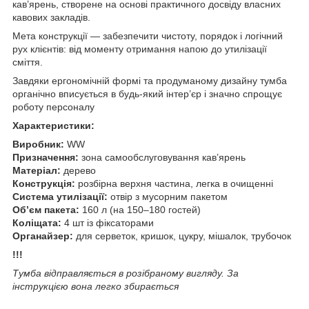
кав’ярень, створене на основі практичного досвіду власних
кавових закладів.
Мета конструкції — забезпечити чистоту, порядок і логічний
рух клієнтів: від моменту отримання напою до утилізації
сміття.
Завдяки ергономічній формі та продуманому дизайну тумба
органічно вписується в будь-який інтер’єр і значно спрощує
роботу персоналу
Характеристики:
Виробник:
WW
Призначення:
зона самообслуговування кав’ярень
Матеріал:
дерево
Конструкція:
розбірна верхня частина, легка в очищенні
Система утилізації:
отвір з мусорним пакетом
Об’єм пакета:
160 л (на 150–180 гостей)
Коліщата:
4 шт із фіксаторами
Органайзер:
для серветок, кришок, цукру, мішалок, трубочок
!!!
Тумба відправляється в розібраному вигляду. За
інструкцією вона легко збирається