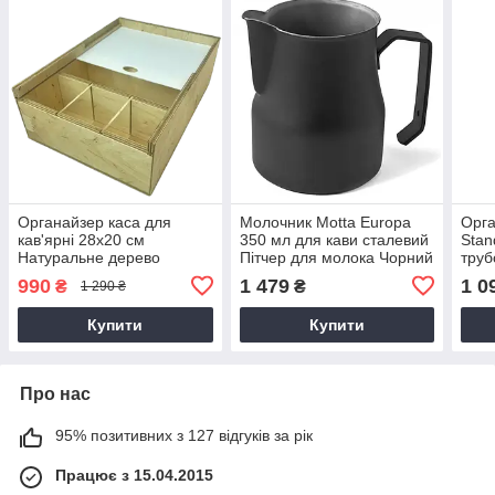
Органайзер каса для
Молочник Motta Europa
Орга
кав'ярні 28х20 см
350 мл для кави сталевий
Stan
Натуральне дерево
Пітчер для молока Чорний
труб
для кав'ярні з носиком
дере
990
1 479
1 0
₴
₴
1 290 ₴
Чорн
каво
Купити
Купити
Про нас
95% позитивних з 127 відгуків за рік
Працює з 15.04.2015