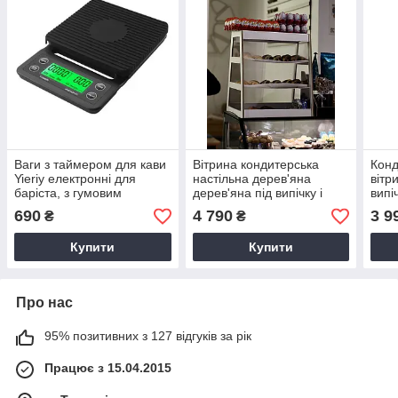
Ваги з таймером для кави
Вітрина кондитерська
Конд
Yieriy електронні для
настільна дерев'яна
вітр
баріста, з гумовим
дерев'яна під випічку і
випі
ковриком, кавові настільні
десерти в кафе, магазин,
кав'
690
4 790
3 9
₴
₴
для кав'ярні
Біла
конд
Купити
Купити
Про нас
95% позитивних з 127 відгуків за рік
Працює з 15.04.2015