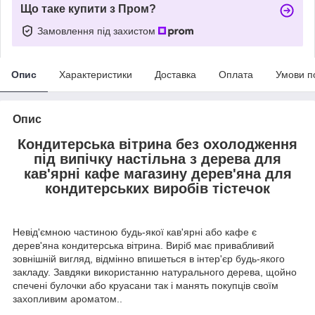
Що таке купити з Пром?
Замовлення під захистом
Опис
Характеристики
Доставка
Оплата
Умови п
Опис
Кондитерська вітрина без охолодження
під випічку настільна з дерева для
кав'ярні кафе магазину дерев'яна для
кондитерських виробів тістечок
Невід'ємною частиною будь-якої кав'ярні або кафе є
дерев'яна кондитерська вітрина. Виріб має привабливий
зовнішній вигляд, відмінно впишеться в інтер'єр будь-якого
закладу. Завдяки використанню натурального дерева, щойно
спечені булочки або круасани так і манять покупців своїм
захопливим ароматом..