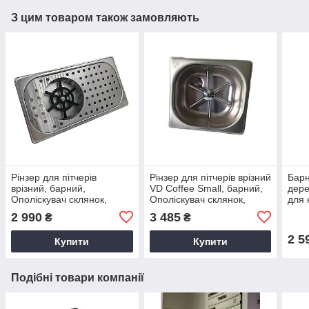
З цим товаром також замовляють
Рінзер для пітчерів
Рінзер для пітчерів врізний
Барн
врізний, барний,
VD Coffee Small, барний,
дере
Ополіскувач склянок,
Ополіскувач склянок,
для 
бокалів, Мийка для
бокалів, Мийка для
відд
2 990
3 485
₴
₴
склянок
склянок
кави
2 5
Купити
Купити
Подібні товари компанії