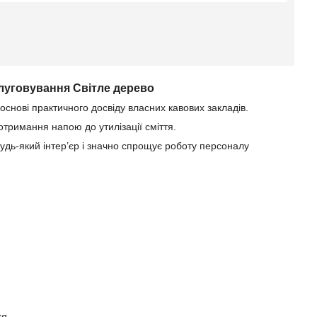
слуговування Світле дерево
снові практичного досвіду власних кавових закладів.
 отримання напою до утилізації сміття.
удь-який інтер’єр і значно спрощує роботу персоналу
ся