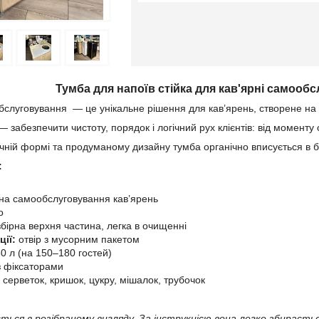
Тумба для напоїв стійка для кав'ярні самооб
слуговування — це унікальне рішення для кав’ярень, створене на о
— забезпечити чистоту, порядок і логічний рух клієнтів: від моменту
чній формі та продуманому дизайну тумба органічно вписується в б
:
на самообслуговування кав’ярень
о
бірна верхня частина, легка в очищенні
ції:
отвір з мусорним пакетом
0 л (на 150–180 гостей)
з фіксаторами
 серветок, кришок, цукру, мішалок, трубочок
ться в розібраному вигляду. За інструкцією вона легко збираєть