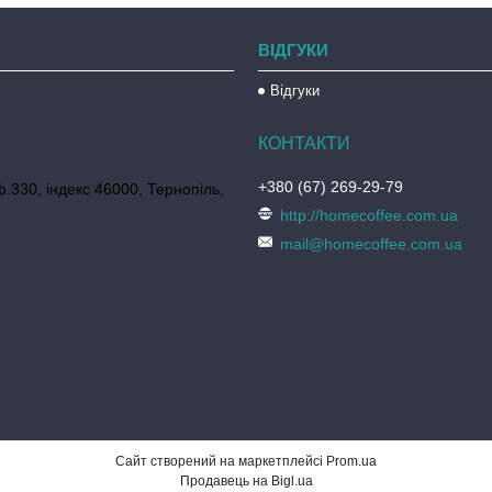
ВІДГУКИ
Відгуки
+380 (67) 269-29-79
ф.330, індекс 46000, Тернопіль,
http://homecoffee.com.ua
mail@homecoffee.com.ua
Сайт створений на маркетплейсі
Prom.ua
Продавець на Bigl.ua