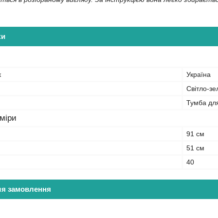
ки
к
Україна
Світло-зе
Тумба для
зміри
91 см
51 см
40
ля замовлення