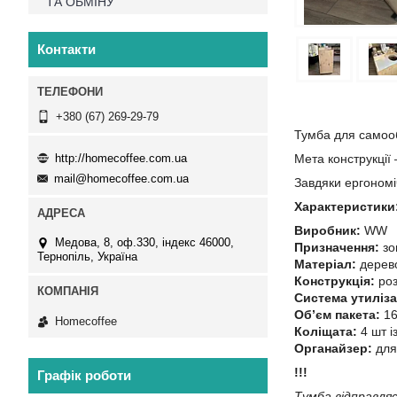
ТА ОБМІНУ
Контакти
+380 (67) 269-29-79
Тумба для самооб
http://homecoffee.com.ua
Мета конструкції 
mail@homecoffee.com.ua
Завдяки ергономі
Характеристики
Виробник:
WW
Медова, 8, оф.330, індекс 46000,
Призначення:
зо
Тернопіль, Україна
Матеріал:
дерев
Конструкція:
роз
Система утиліза
Об’єм пакета:
16
Homecoffee
Коліщата:
4 шт і
Органайзер:
для
!!!
Графік роботи
Тумба відправляє