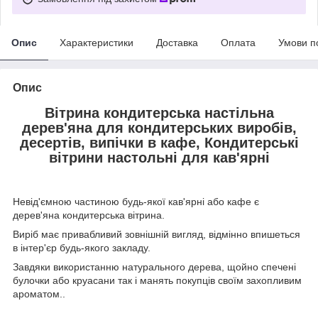
Опис
Характеристики
Доставка
Оплата
Умови п
Опис
Вітрина кондитерська настільна
дерев'яна для кондитерських виробів,
десертів, випічки в кафе, Кондитерські
вітрини настольні для кав'ярні
Невід'ємною частиною будь-якої кав'ярні або кафе є
дерев'яна кондитерська вітрина.
Виріб має привабливий зовнішній вигляд, відмінно впишеться
в інтер'єр будь-якого закладу.
Завдяки використанню натурального дерева, щойно спечені
булочки або круасани так і манять покупців своїм захопливим
ароматом..