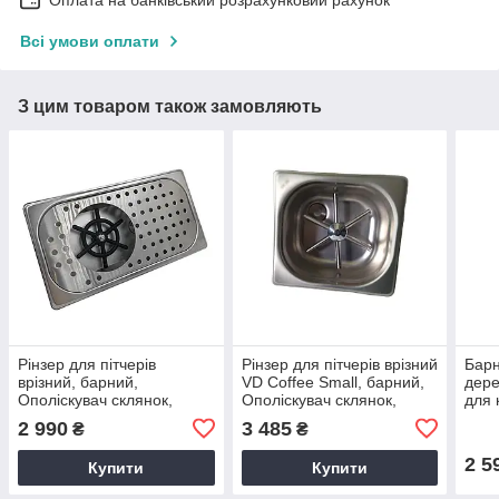
Оплата на банківський розрахунковий рахунок
Всі умови оплати
З цим товаром також замовляють
Рінзер для пітчерів
Рінзер для пітчерів врізний
Барн
врізний, барний,
VD Coffee Small, барний,
дере
Ополіскувач склянок,
Ополіскувач склянок,
для 
бокалів, Мийка для
бокалів, Мийка для
відд
2 990
3 485
₴
₴
склянок
склянок
кави
2 5
Купити
Купити