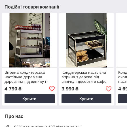
Подібні товари компанії
Вітрина кондитерська
Кондитерська настільна
Конд
настільна дерев'яна
вітрина з дерева під
охол
дерев'яна під випічку і
випічку і десерти в кафе
наст
десерти в кафе, магазин,
кав'ярню для
кав'
4 790
3 990
4 6
₴
₴
Біла
кондитерських виробів
Купити
Купити
Про нас