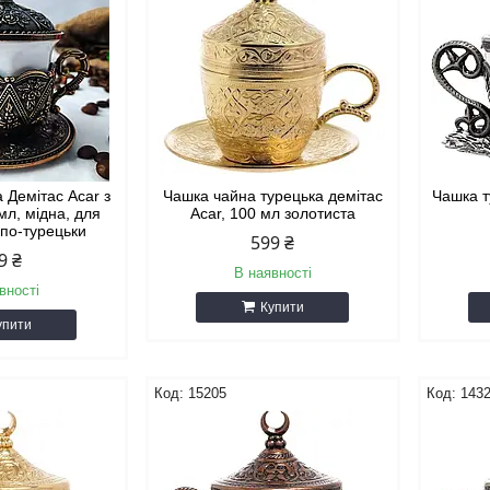
 Демітас Acar з
Чашка чайна турецька демітас
Чашка т
мл, мідна, для
Acar, 100 мл золотиста
 по-турецьки
599 ₴
9 ₴
В наявності
вності
Купити
упити
15205
143