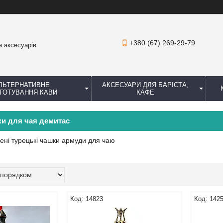
+380 (67) 269-29-79
а аксесуарів
ЛЬТЕРНАТИВНЕ
АКСЕСУАРИ ДЛЯ БАРІСТА,
ГОТУВАННЯ КАВИ
КАФЕ
ки для чая демитас
лені турецькі чашки армуди для чаю
14823
142