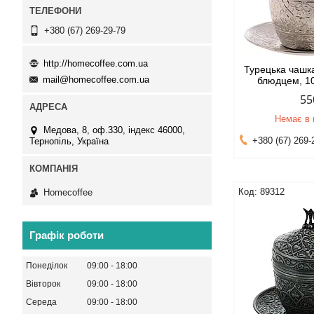
+380 (67) 269-29-79
http://homecoffee.com.ua
Турецька чашка
mail@homecoffee.com.ua
блюдцем, 10
55
Немає в 
Медова, 8, оф.330, індекс 46000,
+380 (67) 269-
Тернопіль, Україна
89312
Homecoffee
Графік роботи
Понеділок
09:00
18:00
Вівторок
09:00
18:00
Середа
09:00
18:00