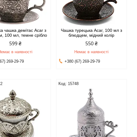
а чашка демітас Acar з
Чашка турецька Acar, 100 мл з
, 100 мл, темне срібло
блюдцем, мідний колір
599 ₴
550 ₴
Немає в наявності
Немає в наявності
67) 269-29-79
+380 (67) 269-29-79
22
15748