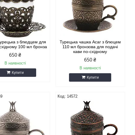
урецька з блюдцем для
Турецька чашка Acar з блюцем
-східному 100 мл бронза
110 мл бронзова для подачі
кави по-східному
650 ₴
650 ₴
В наявності
В наявності
Купити
Купити
69
14572