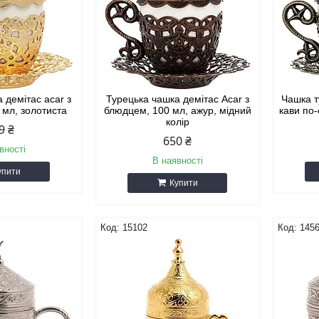
 демітас acar з
Турецька чашка демітас Acar з
Чашка т
 мл, золотиста
блюдцем, 100 мл, ажур, мідний
кави по
колір
9 ₴
650 ₴
вності
В наявності
упити
Купити
15102
145