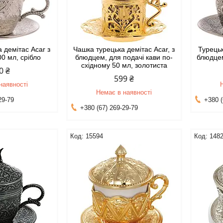
 демітас Acar з
Чашка турецька демітас Acar, з
Турецьк
0 мл, срібло
блюдцем, для подачі кави по-
блюдцем
східному 50 мл, золотиста
0 ₴
599 ₴
наявності
Немає в наявності
29-79
+380 (
+380 (67) 269-29-79
15594
148