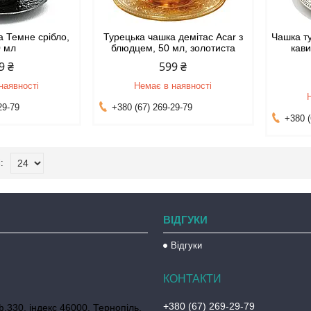
а Темне срібло,
Турецька чашка демітас Acar з
Чашка т
0 мл
блюдцем, 50 мл, золотиста
кави
9 ₴
599 ₴
наявності
Немає в наявності
29-79
+380 (67) 269-29-79
+380 (
ВІДГУКИ
Відгуки
+380 (67) 269-29-79
ф.330, індекс 46000, Тернопіль,