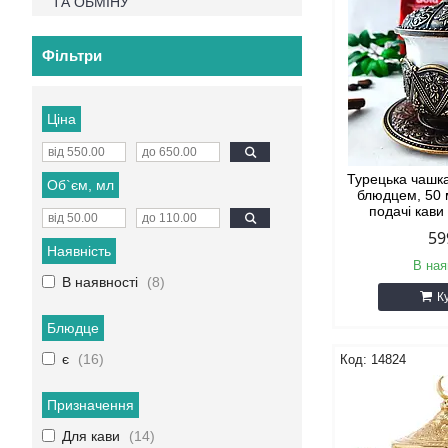
ТА ОБМІНУ
Фільтри
Ціна
Турецька чашка
Об`єм, мл
блюдцем, 50 
подачі кави
59
Наявність
В ная
В наявності
8
К
Блюдце
є
16
14824
Призначення
Для кави
14