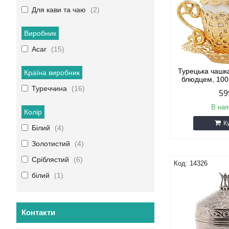
Для кави та чаю
2
Виробник
Acar
15
Турецька чашка
Країна виробник
блюдцем, 100
Туреччина
16
59
В ная
Колір
К
Білий
4
Золотистий
4
Сріблястий
6
14326
білий
1
Контакти