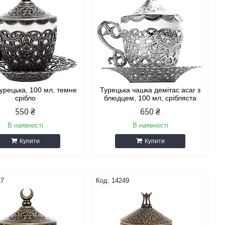
урецька, 100 мл, темне
Турецька чашка демітас acar з
срібло
блюдцем, 100 мл, срібляста
550 ₴
650 ₴
В наявності
В наявності
Купити
Купити
27
14249