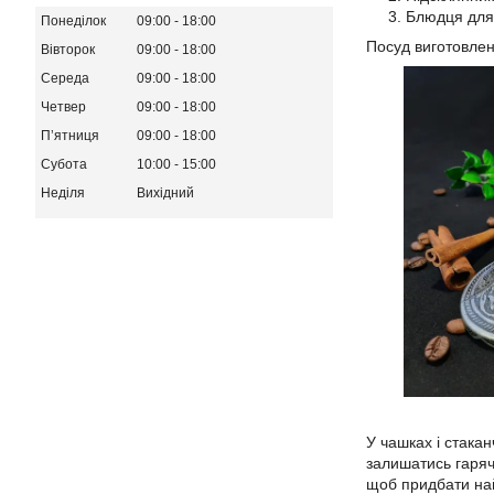
Блюдця для
Понеділок
09:00
18:00
Посуд виготовлен
Вівторок
09:00
18:00
Середа
09:00
18:00
Четвер
09:00
18:00
Пʼятниця
09:00
18:00
Субота
10:00
15:00
Неділя
Вихідний
У чашках і стакан
залишатись гарячи
щоб придбати най