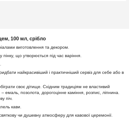
ем, 100 мл, срібло
ріалами виготовлення та декором.
 пінку, що утворюється під час варіння.
.
придбати найкрасивіший і практичніший сервіз для себе або в
біграти своє дітище. Східним традиціям не властивий
– емаль, позолота, дорогоцінне каміння, розпис, ліпнина.
у піч.
пель кави.
святкову чи душевну атмосферу для кавової церемонії.