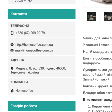
ТА ОБМІНУ
Контакти
+380 (67) 269-29-79
Чашки для кави п
http://homecoffee.com.ua
У чашках і стакан
mail@homecoffee.com.ua
Напій має довго 
Вивчіть особливо
подарунок.
Медова, 8, оф.330, індекс 46000,
Суворих вимог до
Тернопіль, Україна
європейський мін
Звичайно, такий 
Кавовий кружка з
Homecoffee
Блюдце обов'язко
В комплект вхо
Графік роботи
Керамічної 
Підсклянник