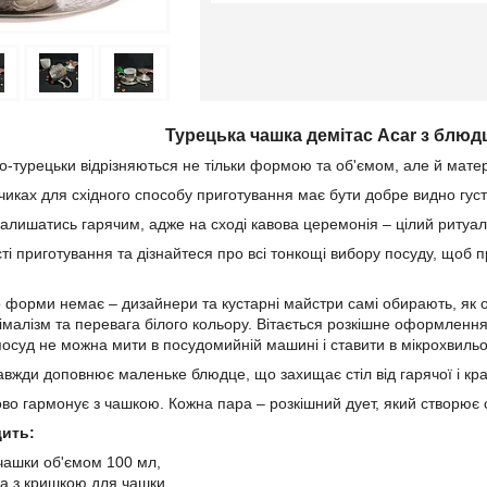
Турецька чашка демітас Acar з блюдц
о-турецьки відрізняються не тільки формою та об'ємом, але й мате
чиках для східного способу приготування має бути добре видно густу
залишатись гарячим, адже на сході кавова церемонія – цілий ритуал
сті приготування та дізнайтеся про всі тонкощі вибору посуду, щоб 
 форми немає – дизайнери та кустарні майстри самі обирають, як о
імалізм та перевага білого кольору. Вітається розкішне оформлення 
посуд не можна мити в посудомийній машині і ставити в мікрохвильов
авжди доповнює маленьке блюдце, що захищає стіл від гарячої і кра
во гармонує з чашкою. Кожна пара – розкішний дует, який створює 
дить:
чашки об'ємом 100 мл,
а з кришкою для чашки