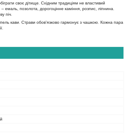
біграти своє дітище. Східним традиціям не властивий
– емаль, позолота, дорогоцінне каміння, розпис, ліпнина.
у піч.
апель кави. Страви обов'язково гармонує з чашкою. Кожна пара
ї.
ий