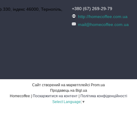
+380 (67) 269-29-79
ф.330, індекс 46000, Тернопіль,
http://homecoffee.com.ua
mail@homecoffee.com.ua
Сайт створений на маркетплейсі
Prom.ua
Продавець на Bigl.ua
Homecoffee |
Поскаржитися на контент
|
Політика конфіденційності
Select Language
▼