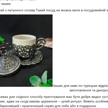
 чашки
ий з латунного сплаву.Такий посуд не можна мити в посудомийній м
Чашки для кави по-турецьки відрі
виготовлення та декоро
чиках для східного способу приготування має бути добре видно густу
м, адже на сході кавова церемонія – цілий ритуал. Вивчіть особлив
красивіший і практичніший сервіз для себе або в подарунок.