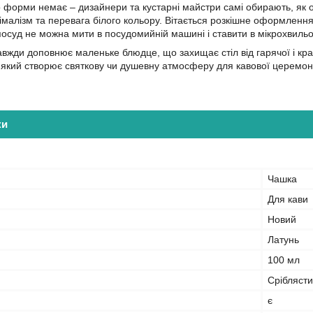
 форми немає – дизайнери та кустарні майстри самі обирають, як о
імалізм та перевага білого кольору. Вітається розкішне оформлення 
посуд не можна мити в посудомийній машині і ставити в мікрохвильов
авжди доповнює маленьке блюдце, що захищає стіл від гарячої і кр
, який створює святкову чи душевну атмосферу для кавової церемоні
ки
Чашка
Для кави
Новий
Латунь
100 мл
Срібляст
є