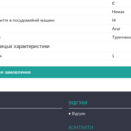
Є
Немає
миття в посудомийній машині
Ні
Acar
к
Туреччин
ицькі характеристики
і
1
ля замовлення
ВІДГУКИ
Відгуки