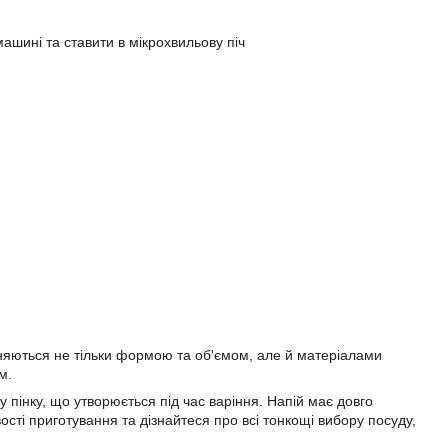
ашині та ставити в мікрохвильову піч
зняються не тільки формою та об'ємом, але й матеріалами
м.
 пінку, що утворюється під час варіння. Напій має довго
ості приготування та дізнайтеся про всі тонкощі вибору посуду,