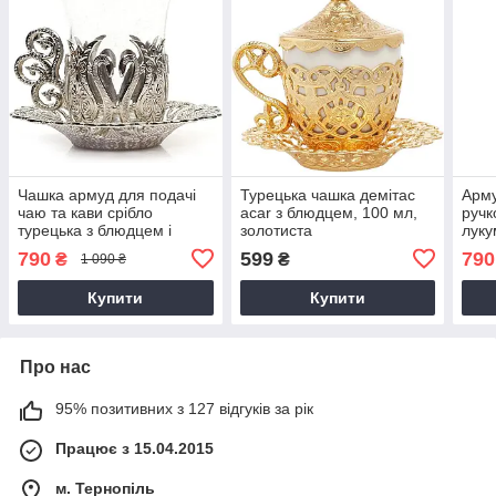
Чашка армуд для подачі
Турецька чашка демітас
Арму
чаю та кави срібло
acar з блюдцем, 100 мл,
ручк
турецька з блюдцем і
золотиста
луку
ручкою 100 мл
чаю 
790
599
790
₴
₴
1 090 ₴
Бро
Купити
Купити
Про нас
95% позитивних з 127 відгуків за рік
Працює з 15.04.2015
м. Тернопіль