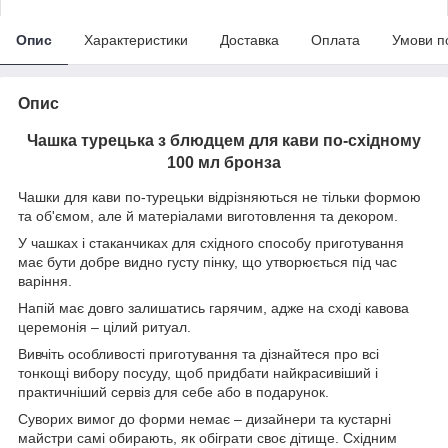
Опис
Характеристики
Доставка
Оплата
Умови п
Опис
Чашка турецька з блюдцем для кави по-східному
100 мл бронза
Чашки для кави по-турецьки відрізняються не тільки формою
та об'ємом, але й матеріалами виготовлення та декором.
У чашках і стаканчиках для східного способу приготування
має бути добре видно густу пінку, що утворюється під час
варіння.
Напій має довго залишатись гарячим, адже на сході кавова
церемонія – цілий ритуал.
Вивчіть особливості приготування та дізнайтеся про всі
тонкощі вибору посуду, щоб придбати найкрасивіший і
практичніший сервіз для себе або в подарунок.
Суворих вимог до форми немає – дизайнери та кустарні
майстри самі обирають, як обіграти своє дітище. Східним