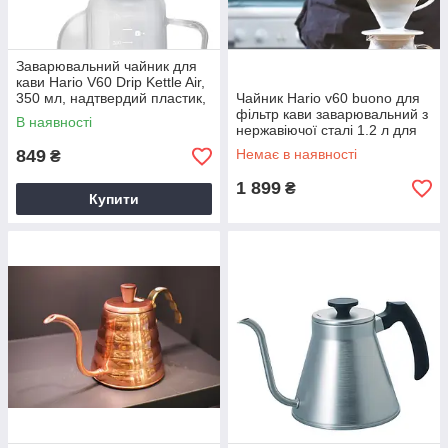
Заварювальний чайник для
кави Hario V60 Drip Kettle Air,
350 мл, надтвердий пластик,
Чайник Hario v60 buono для
для гарячої води
фільтр кави заварювальний з
В наявності
нержавіючої сталі 1.2 л для
бариста Сріблястий
849
Немає в наявності
₴
1 899
₴
Купити