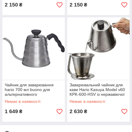
2 150
2 150
₴
₴
Чайник для заварювання
Заварювальний чайник для
hario 700 мл buono для
кави Hario Kasuya Model v60
альтернативного
KPK-600-HSV із нержавіючої
приготування кави для
сталі для пуровера з довгим
Немає в наявності
Немає в наявності
пуровера з нержавійки для
тонким носиком
v60 з тонким носиком
1 649
2 630
₴
₴