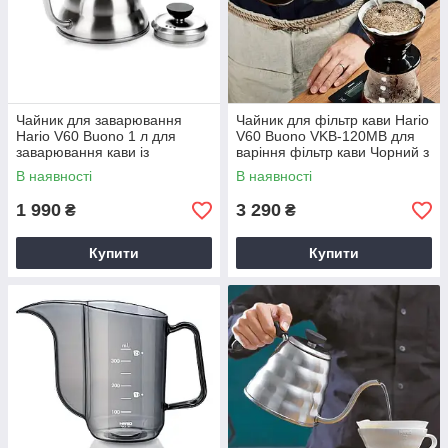
Чайник для заварювання
Чайник для фільтр кави Hario
Hario V60 Buono 1 л для
V60 Buono VKB-120MB для
заварювання кави із
варіння фільтр кави Чорний з
нержавійки для плити
нержавіючої сталі Чорний
В наявності
В наявності
Сріблястий для пуровера
1 990
3 290
₴
₴
Купити
Купити