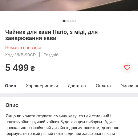
Чайник для кави Hario, з міді, для
заварювання кави
Немає в наявності
Код: VKB-90CP
Роздріб
5 499
₴
Опис
Характеристики
Доставка
Оплата
Умови п
Опис
Якщо ви хочете готувати смачну каву, то цей стильний і
надзвичайно зручний чайник буде кращим вибором. Адже
спеціально розроблений дизайн з довгим носиком, дозволяє
формувати тонкий рівний потік води при заварюванні кави