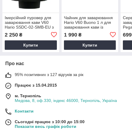
Імерсійний пуровер для
Чайник для заварювання
Серв
заварювання кави V60
Hario V60 Buono 1 л для
зава
Hario SSDC-02-SMB-EU з
заварювання кави із
Pega
клапаном, 200 мл,
нержавійки для плити
терм
2 250
1 990
699
₴
₴
кераміка
Сріблястий для пуровера
ручк
Купити
Купити
Про нас
95% позитивних з 127 відгуків за рік
Працює з 15.04.2015
м. Тернопіль
Медова, 8, оф.330, індекс 46000, Тернопіль, Україна
Контакти
Сьогодні працює з 10:00 до 15:00
Показати весь графік роботи