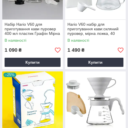
Набір Hario V60 для
Hario V60 набір для
приготування кави пуровер
приготування кави:скляний
400 мл пластик Графін Мірна
пуровер, мірна ложка, 40
ложка Фільтри
фільтрів
В наявності
В наявності
1 090
1 490
₴
₴
Купити
Купити
–25%