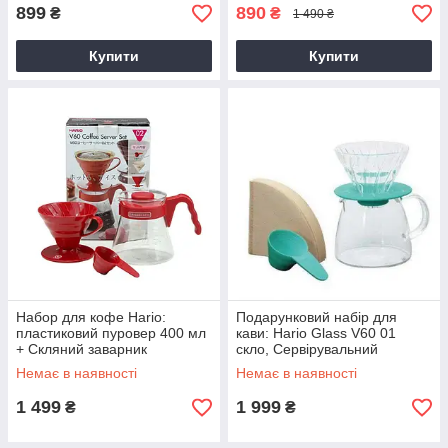
899
890
₴
₴
1 490 ₴
Купити
Купити
Набор для кофе Hario:
Подарунковий набір для
пластиковий пуровер 400 мл
кави: Hario Glass V60 01
+ Скляний заварник
скло, Сервірувальний
заварник,Фільтри
Немає в наявності
Немає в наявності
1 499
1 999
₴
₴