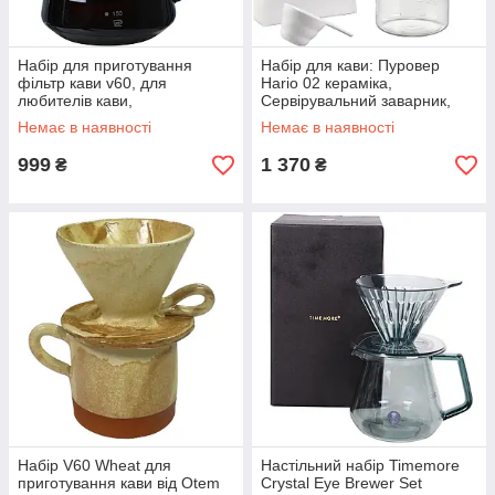
Набір для приготування
Набір для кави: Пуровер
фільтр кави v60, для
Hario 02 кераміка,
любителів кави,
Сервірувальний заварник,
подарунковий ceramic 02,
Фільтри, BVD-3012-GR
Немає в наявності
Немає в наявності
скляний пуровер, для
кавомана
999
1 370
₴
₴
Набір V60 Wheat для
Настільний набір Timemore
приготування кави від Otem
Crystal Eye Brewer Set