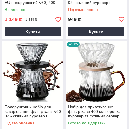
EU подарунковий V60, 400
02 - скляний пуровер і
мл, для любителів кави, з 4-х
заварник 600 мл, для
В наявності
Під замовлення
предметів
бариста
1 149
949
₴
₴
1 449 ₴
Купити
Купити
–40%
Подарунковий набір для
Набір для приготування
заварювання фільтр кави V60
фільтр кави 400 мл воронка
02 - скляний пуровер і
пуровер та скляний сервер
заварник 600 мл, для
заварник
Під замовлення
Готово до відправки
бариста