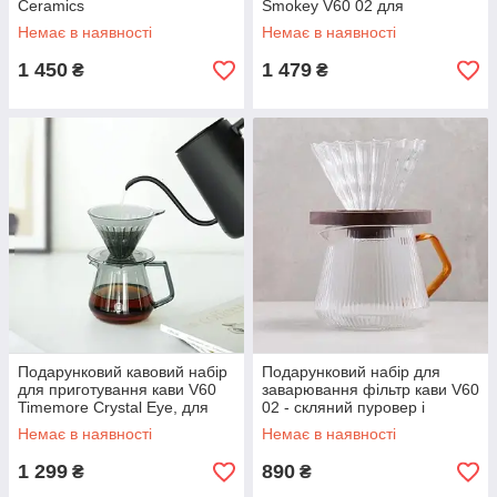
Ceramics
Smokey V60 02 для
заварювання фільтр кави,
Немає в наявності
Немає в наявності
подарунковий
1 450
1 479
₴
₴
Подарунковий кавовий набір
Подарунковий набір для
для приготування кави V60
заварювання фільтр кави V60
Timemore Crystal Eye, для
02 - скляний пуровер і
бариста
заварник 600 мл, для
Немає в наявності
Немає в наявності
бариста
1 299
890
₴
₴