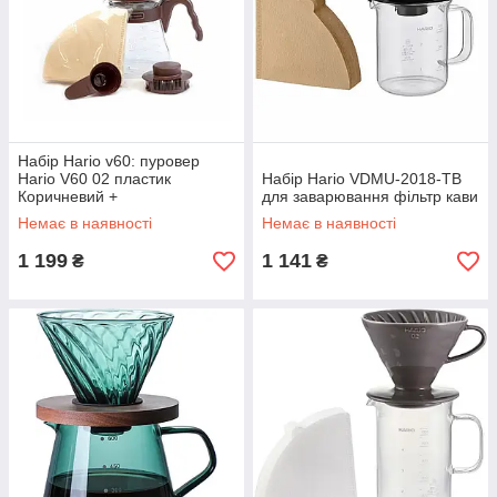
Набір Hario v60: пуровер
Hario V60 02 пластик
Набір Hario VDMU-2018-TB
Коричневий +
для заварювання фільтр кави
Сервірувальний скляний
Немає в наявності
Немає в наявності
заварник
1 199
1 141
₴
₴