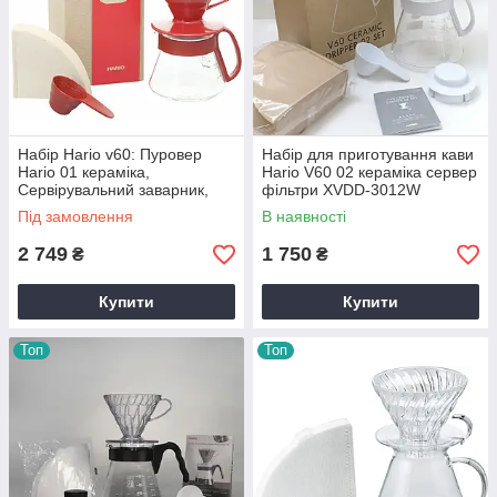
Набір Hario v60: Пуровер
Набір для приготування кави
Hario 01 кераміка,
Hario V60 02 кераміка сервер
Сервірувальний заварник,
фільтри XVDD-3012W
Фільтри
Під замовлення
В наявності
2 749
1 750
₴
₴
Купити
Купити
Топ
Топ