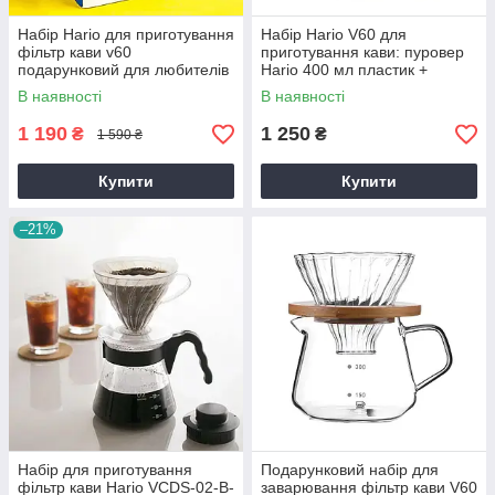
Набір Hario для приготування
Набір Hario V60 для
фільтр кави v60
приготування кави: пуровер
подарунковий для любителів
Hario 400 мл пластик +
кави Заварюй і підтримуй
Графин 600 мл, Мірна ложка,
В наявності
В наявності
Україну
Фільтри
1 190
1 250
₴
₴
1 590 ₴
Купити
Купити
–21%
Набір для приготування
Подарунковий набір для
фільтр кави Hario VCDS-02-B-
заварювання фільтр кави V60