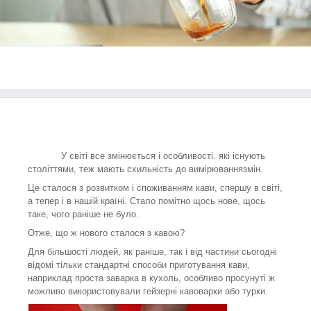
У світі все змінюється і особливості. які існують
століттями, теж мають схильність до вимірювання
змін
.
Це сталося з розвитком і споживанням кави, спершу в світі,
а тепер і в нашій країні. Стало помітно щось нове, щось
таке, чого раніше не було.
Отже, що ж нового сталося з кавою?
Для більшості людей, як раніше, так і від частини сьогодні
відомі тільки стандартні способи приготування кави,
наприклад проста заварка в кухоль, особливо просунуті ж
можливо використовували гейзерні кавоварки або турки.