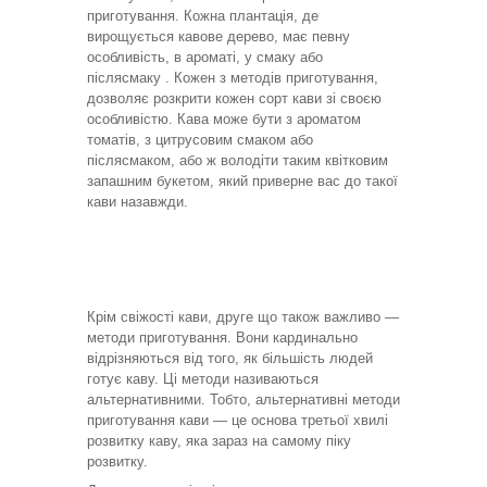
приготування. Кожна плантація, де
вирощується кавове дерево, має певну
особливість, в ароматі, у смаку або
післясмаку . Кожен з методів приготування,
дозволяє розкрити кожен сорт кави зі своєю
особливістю. Кава може бути з ароматом
томатів, з цитрусовим смаком або
післясмаком, або ж володіти таким квітковим
запашним букетом, який приверне вас до такої
кави назавжди.
Крім свіжості кави, друге що також важливо ―
методи приготування.
Вони кардинально
відрізняються від того, як більшість людей
готує каву. Ці методи називаються
альтернативними. Тобто, альтернативні методи
приготування кави ― це основа третьої хвилі
розвитку каву, яка зараз на самому піку
розвитку.