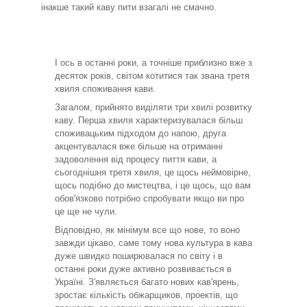
інакше такий каву пити взагалі не смачно.
І ось в останні роки, а точніше приблизно вже з
десяток років, світом котитися так звана третя
хвиля споживання кави.
Загалом, прийнято виділяти три хвилі розвитку
каву. Перша хвиля характеризувалася більш
споживацьким підходом до напою, друга
акцентувалася вже більше на отриманні
задоволення від процесу пиття кави, а
сьогоднішня третя хвиля, це щось неймовірне,
щось подібно до мистецтва, і це щось, що вам
обов'язково потрібно спробувати якщо ви про
це ще не чули.
Відповідно, як мінімум все що нове, то воно
завжди цікаво, саме тому нова культура в кава
дуже швидко поширювалася по світу і в
останні роки дуже активно розвивається в
Україні. З'являється багато нових кав'ярень,
зростає кількість обжарщиков, проектів, що