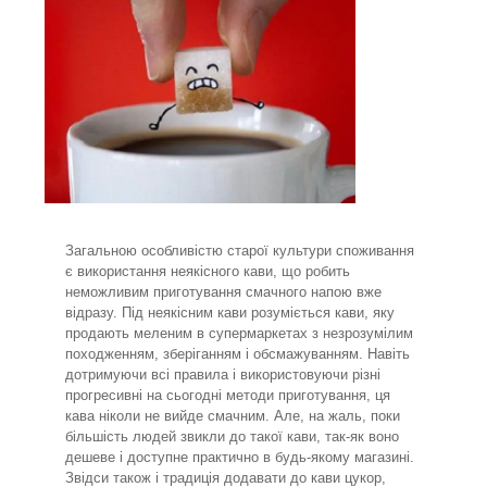
Загальною особливістю старої культури споживання
є використання неякісного кави, що робить
неможливим приготування смачного напою вже
відразу. Під неякісним кави розуміється кави, яку
продають меленим в супермаркетах з незрозумілим
походженням, зберіганням і обсмажуванням. Навіть
дотримуючи всі правила і використовуючи різні
прогресивні на сьогодні методи приготування, ця
кава ніколи не вийде смачним. Але, на жаль, поки
більшість людей звикли до такої кави, так-як воно
дешеве і доступне практично в будь-якому магазині.
Звідси також і традиція додавати до кави цукор,