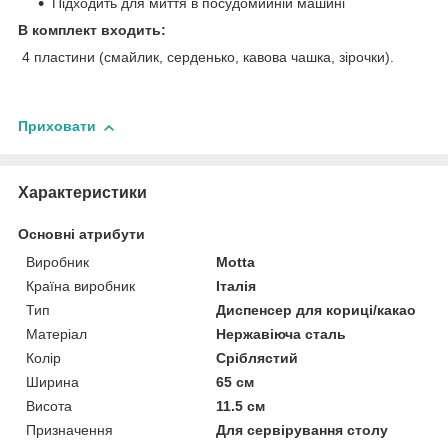
Підходить для миття в посудомийній машині
В комплект входить:
4 пластини (смайлик, серденько, кавова чашка, зірочки).
Приховати
Характеристики
Основні атрибути
Виробник
Motta
Країна виробник
Італія
Тип
Диспенсер для кориці/какао
Матеріал
Нержавіюча сталь
Колір
Сріблястий
Ширина
65 см
Висота
11.5 см
Призначення
Для сервірування столу