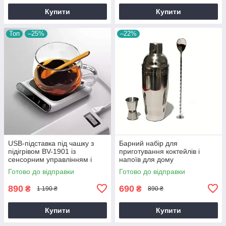
Купити
Купити
Топ
–25%
–22%
USB-підставка під чашку з
Барний набір для
підігрівом BV-1901 із
приготування коктейлів і
сенсорним управлінням і
напоїв для дому
підігрівом від USB
Готово до відправки
Готово до відправки
890
690
₴
₴
1 190 ₴
890 ₴
Купити
Купити