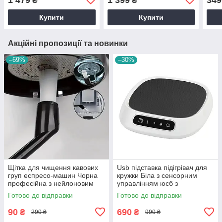
₴
₴
Купити
Купити
Акційні пропозиції та новинки
–69%
–30%
Щітка для чищення кавових
Usb підставка підігрівач для
груп еспресо-машин Чорна
кружки Біла з сенсорним
професійна з нейлоновим
управлінням юсб з
ворсом для групи для
регулюванням температури
Готово до відправки
Готово до відправки
прибирання кавових відходів
90
690
₴
₴
290 ₴
990 ₴