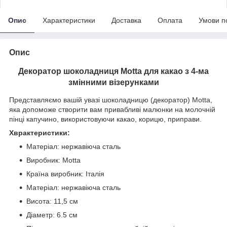
Опис
Характеристики
Доставка
Оплата
Умови п
Опис
Декоратор шоколадниця Motta для какао з 4-ма
змінними візерунками
Представляємо вашій увазі шоколадницю (декоратор) Motta,
яка допоможе створити вам привабливі малюнки на молочній
пінці капучино, використовуючи какао, корицю, приправи.
Хврактеристики:
Матеріал: нержавіюча сталь
Виробник: Motta
Країна виробник: Італія
Матеріал: нержавіюча сталь
Висота: 11,5 см
Діаметр: 6.5 см