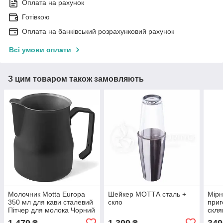
Оплата на рахунок
Готівкою
Оплата на банківський розрахунковий рахунок
Всі умови оплати
З цим товаром також замовляють
Молочник Motta Europa
Шейкер МОТТА сталь +
Мірн
350 мл для кави сталевий
скло
приг
Пітчер для молока Чорний
скля
для кав'ярні з носиком
1 479
1 399
349