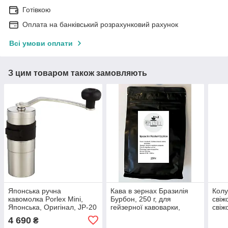
Готівкою
Оплата на банківський розрахунковий рахунок
Всі умови оплати
З цим товаром також замовляють
Японська ручна
Кава в зернах Бразилія
Колу
кавомолка Porlex Mini,
Бурбон, 250 г, для
свіж
Японська, Оригінал, JP-20
гейзерної кавоварки,
свіж
арабіка свіжого
араб
4 690
₴
обсмаження, для кав'ярні,
г