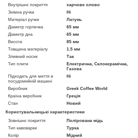
Внутрішнє покриття
харчове олово
Знімна ручка
Ні
Матеріал ручки
Латунь
Діаметр горлечка
65 мм
Діаметр дна
65 мм
Висота
85 мм
Товщина матеріалу
1.5 мм
Зливний носик
Так
Тип плити
Електрична, Склокерамічна,
Газова
Підходить для миття в
Ні
посудомийній машині
Виробник
Greek Coffee World
Країна виробник
Греція
Стан
Новий
Користувальницькі характеристики
Зовнішнє покриття
Полірована мідь
Тип кавоварки
Турка
Колір
Мідний