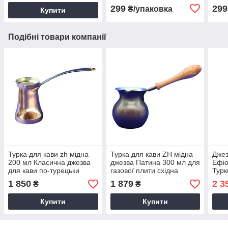
натуральна
299
299
₴/упаковка
Купити
Подібні товари компанії
Турка для кави zh мідна
Турка для кави ZH мідна
Джез
200 мл Класична джезва
джезва Патина 300 мл для
Ефіо
для кави по-турецьки
газової плити східна
Турк
темна
газо
1 850
1 879
2 3
₴
₴
Купити
Купити