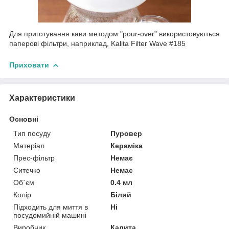
Для приготування кави методом "pour-over" використовуються
паперові фільтри, наприклад, Kalita Filter Wave #185
Приховати
Характеристики
Основні
Тип посуду
Пуровер
Матеріал
Кераміка
Прес-фільтр
Немає
Ситечко
Немає
Об`єм
0.4 мл
Колір
Білий
Підходить для миття в
Ні
посудомийній машині
Виробник
Калита