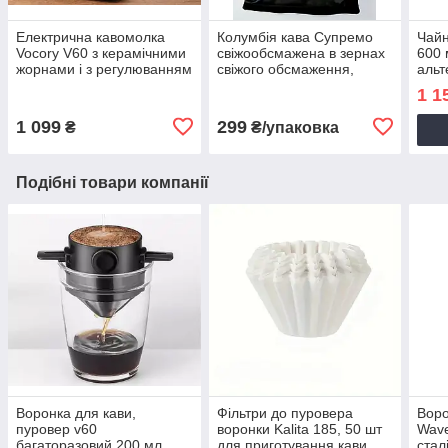
Електрична кавомолка
Колумбія кава Супремо
Чайн
Vocory V60 з керамічними
свіжообсмажена в зернах
600 
жорнами і з регулюванням
свіжого обсмаження,
альт
ступені помолу побутова з
арабіка, для кав'ярні, 250
нерж
1 1
акумулятором домашня
г
тонк
1 099
299
₴
₴/упаковка
Подібні товари компанії
Воронка для кави,
Фільтри до пуровера
Воро
пуровер v60
воронки Kalita 185, 50 шт
Wave
багаторазовий 200 мл,
для приготування кави
стал