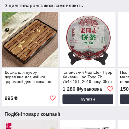
З цим товаром також замовляють
Дошка для пуеру
Китайський Чай Шен Пуер
Піал
дерев'яна для чайної
Хайвань Lao Tong Zhi,
мале
церемонії для чаювання
7548 191, 2019 року, 357 г
подв
Чорна Чайний столик для
про
1 280
150
₴/упаковка
пуеру 32,5*19*4 см
995
₴
Купити
Подібні товари компанії