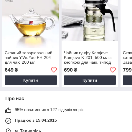
Скляний заварювальний
Чайник гунфу Kamjove
Скля
чайник YiWuYao FH-204
Kamjove K-201, 500 мл з
кита
для чаю 200 мл
кнопкою для чаю, типод
Зава
заварювальний скляний з
проз
649
690
799
₴
₴
ситом
Купити
Купити
Про нас
95% позитивних з 127 відгуків за рік
Працює з 15.04.2015
м. Тернопіль