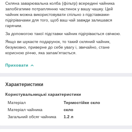
Скляна заварювальна колба (фільтр) всередині чайника
запобігатиме потраплянню частинок у вашу чашку. Цей
чайник можна використовувати спільно з підставками-
підігрівачами для того, щоб ваш чай завжди залишався
гарячим.
За допомогою такої підставки чайник підігрівається свічкою.
Якщо ви шукаєте подарунок, то такий скляний чайник,
безумовно, приверне до себе увагу і, звичайно, стане
корисною річчю, яка запам'ятається.
Приховати
Характеристики
Користувальницькі характеристики
Матеріал
Термостійке скло
Матеріал чайника
скло
Загальний обсяг чайника
1.2 л