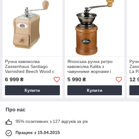
Ручна кавомолка
Японська ручна ретро
Ручн
Zassenhaus Santiago
кавомолка Kalita з
Zass
Varnished Beech Wood c
чавунними жорнами і
La P
дерев'яним ящиком у
регулюванням ступеня
6 999
5 990
12 
₴
₴
вінтажному стилі з
помолу, у вінтажному
сталевими жорнами
стилі
Купити
Купити
Про нас
95% позитивних з 127 відгуків за рік
Працює з 15.04.2015