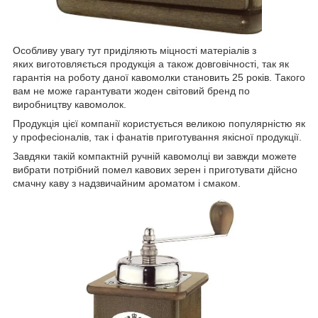
Особливу увагу тут приділяють міцності матеріалів з
яких виготовляється продукція а також довговічності, так як
гарантія на роботу даної кавомолки становить 25 років. Такого
вам не може гарантувати жоден світовий бренд по
виробництву кавомолок.
Продукція цієї компанії користується великою популярністю як
у професіоналів, так і фанатів приготування якісної продукції.
Завдяки такій компактній ручній кавомолці ви завжди можете
вибрати потрібний помел кавових зерен і приготувати дійсно
смачну каву з надзвичайним ароматом і смаком.