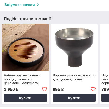
Всі умови оплати
Подібні товари компанії
Чабань кругла Сонце і
Воронка для кави, дозатор
Підн
місяць для чайної
для джезви, патіна
кави
церемонії Бамбукова
серв
дошка для чаювання
стил
1 950
695
799
₴
₴
Чабаньстолик Чайна таця
мідн
Чайний піднос
Купити
Купити