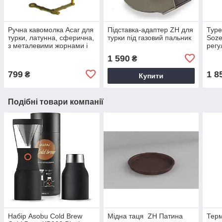
Ручна кавомолка Acar для
Підставка-адаптер ZH для
Туре
турки, латунна, сферична,
турки під газовий пальник
Soze
з металевими жорнами і
регу
регулюванням помолу,
мет
1 590
₴
18,5 см
фір
799
1 8
₴
Купити
Подібні товари компанії
Набір Asobu Cold Brew
Мідна таця ZH Патина
Терм