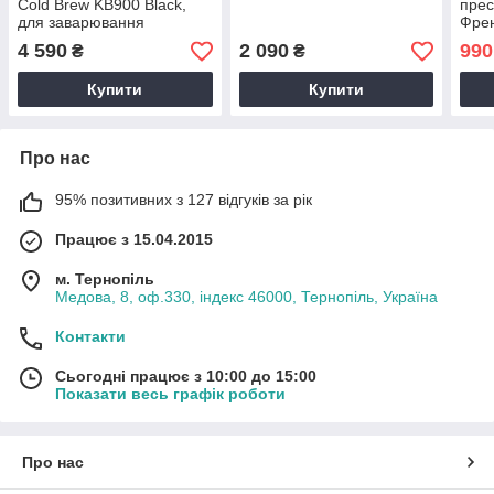
Cold Brew KB900 Black,
прес
для заварювання
Френ
холодної кави, 1 л, з
кави
4 590
2 090
990
₴
₴
термосом
подв
Купити
Купити
Про нас
95% позитивних з 127 відгуків за рік
Працює з 15.04.2015
м. Тернопіль
Медова, 8, оф.330, індекс 46000, Тернопіль, Україна
Контакти
Сьогодні працює з 10:00 до 15:00
Показати весь графік роботи
Про нас