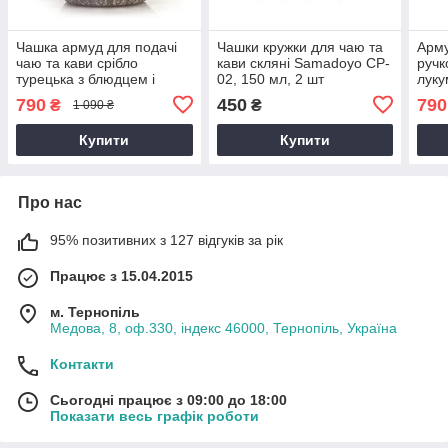
Чашка армуд для подачі
Чашки кружки для чаю та
Арму
чаю та кави срібло
кави скляні Samadoyo CP-
ручк
турецька з блюдцем і
02, 150 мл, 2 шт
луку
ручкою 100 мл
чаю 
790
450
790
₴
₴
1 090 ₴
Бро
Купити
Купити
Про нас
95% позитивних з 127 відгуків за рік
Працює з 15.04.2015
м. Тернопіль
Медова, 8, оф.330, індекс 46000, Тернопіль, Україна
Контакти
Сьогодні працює з 09:00 до 18:00
Показати весь графік роботи