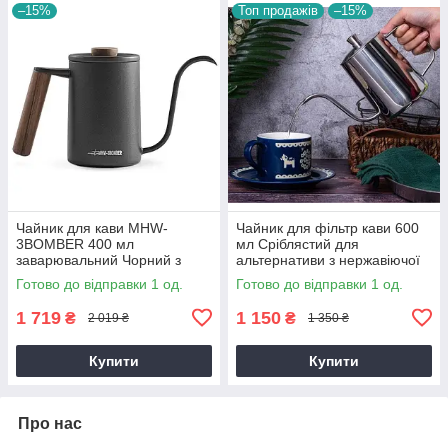
–15%
Топ продажів
–15%
Чайник для кави MHW-
Чайник для фільтр кави 600
3BOMBER 400 мл
мл Сріблястий для
заварювальний Чорний з
альтернативи з нержавіючої
довгим носиком із нержавійки
сталі з тонким довгим
Готово до відправки 1 од.
Готово до відправки 1 од.
для бариста
носиком
1 719
1 150
₴
₴
2 019 ₴
1 350 ₴
Купити
Купити
Про нас