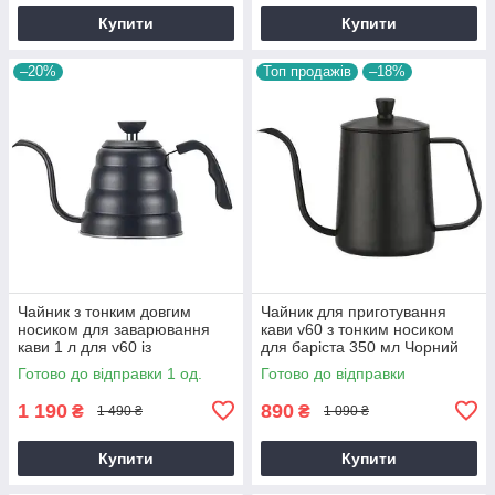
Купити
Купити
–20%
Топ продажів
–18%
Чайник з тонким довгим
Чайник для приготування
носиком для заварювання
кави v60 з тонким носиком
кави 1 л для v60 із
для баріста 350 мл Чорний
нержавіючої сталі для плити
Готово до відправки 1 од.
Готово до відправки
кавовий Чорний
1 190
890
₴
₴
1 490 ₴
1 090 ₴
Купити
Купити