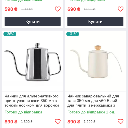
для v60
для v60
590
690
₴
₴
1 090 ₴
1 090 ₴
Купити
Купити
–36%
–31%
Чайник для альтернативного
Чайник заварювальний для
приготування кави 350 мл з
кави 350 мл для v60 Білий
тонким носиком для воронки
для плити із нержавійки з
Сріблястий для v60
тонким носиком
Готово до відправки
Готово до відправки 1 од.
890
890
₴
₴
1 390 ₴
1 290 ₴