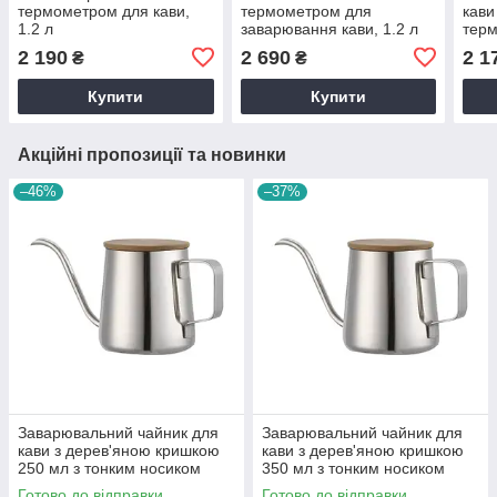
термометром для кави,
термометром для
кави
1.2 л
заварювання кави, 1.2 л
терм
2 190
2 690
2 1
₴
₴
Купити
Купити
Акційні пропозиції та новинки
–46%
–37%
Заварювальний чайник для
Заварювальний чайник для
кави з дерев'яною кришкою
кави з дерев'яною кришкою
250 мл з тонким носиком
350 мл з тонким носиком
Сріблястий для альтернативи
Сріблястий для альтернативи
Готово до відправки
Готово до відправки