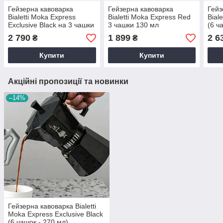
Гейзерна кавоварка
Гейзерна кавоварка
Гейз
Bialetti Moka Express
Bialetti Moka Express Red
Bial
Exclusive Black на 3 чашки
3 чашки 130 мл
(6 ч
130 мл
2 790
1 899
2 6
₴
₴
Купити
Купити
Акційні пропозиції та новинки
–14%
Гейзерна кавоварка Bialetti
Moka Express Exclusive Black
(6 чашок - 270 мл)