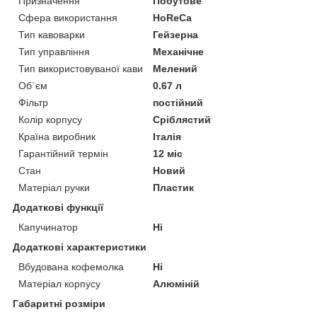
Призначення
Побутове
Сфера використання
HoReCa
Тип кавоварки
Гейзерна
Тип управління
Механічне
Тип використовуваної кави
Мелений
Об`єм
0.67 л
Фільтр
постійний
Колір корпусу
Сріблястий
Країна виробник
Італія
Гарантійний термін
12 міс
Стан
Новий
Матеріал ручки
Пластик
Додаткові функції
Капучинатор
Ні
Додаткові характеристики
Вбудована кофемолка
Ні
Матеріал корпусу
Алюміній
Габаритні розміри