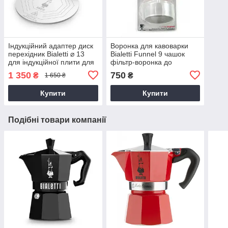
Індукційний адаптер диск
Воронка для кавоварки
перехідник Bialetti ⌀ 13
Bialetti Funnel 9 чашок
для індукційної плити для
фільтр-воронка до
алюмінієвих гейзерних
гейзерної кавоварки
1 350
750
₴
₴
1 650 ₴
кавоварок
біалетті алюмінієва
Купити
Купити
Подібні товари компанії