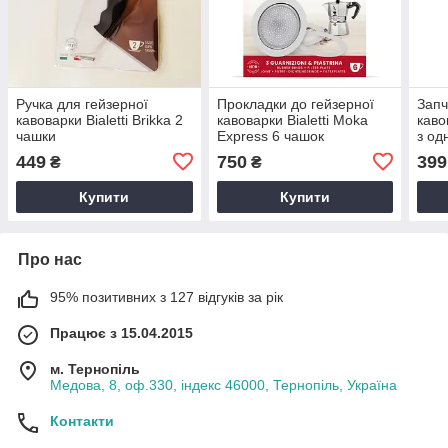
Ручка для гейзерної
Прокладки до гейзерної
Запч
кавоварки Bialetti Brikka 2
кавоварки Bialetti Moka
каво
чашки
Express 6 чашок
з од
кіль
449
750
399
₴
₴
плас
Купити
Купити
Про нас
95% позитивних з 127 відгуків за рік
Працює з 15.04.2015
м. Тернопіль
Медова, 8, оф.330, індекс 46000, Тернопіль, Україна
Контакти