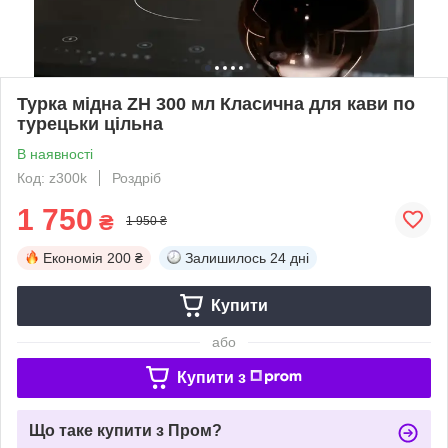
Турка мідна ZH 300 мл Класична для кави по
турецьки цільна
В наявності
Код: z300k
Роздріб
1 750
₴
1 950 ₴
Економія
200 ₴
Залишилось
24 дні
Купити
або
Купити з
Що таке купити з Пром?