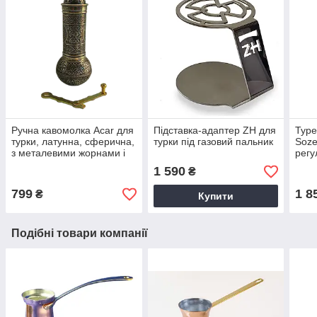
Ручна кавомолка Acar для
Підставка-адаптер ZH для
Туре
турки, латунна, сферична,
турки під газовий пальник
Soze
з металевими жорнами і
регу
регулюванням помолу,
мет
1 590
₴
18,5 см
фір
799
1 8
₴
Купити
Подібні товари компанії