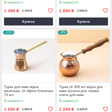
В наявності
В наявності
1 499
1 690
₴
₴
1 799 ₴
1 990 ₴
Купити
Купити
–11%
–8%
Турка для кави мідна
Турка zh 300 мл мідна для
маленька, zh Афіна Класична
кави луската для газової
70 мл
плити для кави
суцільнотягнута
В наявності
В наявності
1 690
2 249
₴
₴
1 890 ₴
2 449 ₴