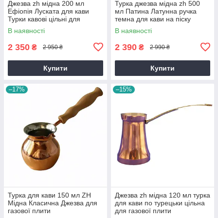
Джезва zh мідна 200 мл
Турка джезва мідна zh 500
Ефіопія Луската для кави
мл Патина Латунна ручка
Турки кавові цільні для
темна для кави на піску
газової плити
В наявності
В наявності
2 350
2 390
₴
₴
2 950 ₴
2 990 ₴
Купити
Купити
–17%
–15%
Турка для кави 150 мл ZH
Джезва zh мідна 120 мл турка
Мідна Класична Джезва для
для кави по турецьки цільна
газової плити
для газової плити