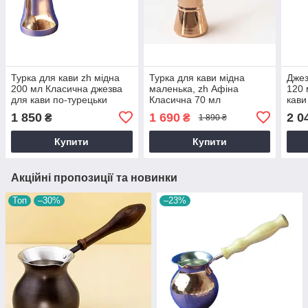
Турка для кави zh мідна
Турка для кави мідна
Джез
200 мл Класична джезва
маленька, zh Афіна
120 
для кави по-турецьки
Класична 70 мл
кави
1 850
1 690
2 0
₴
₴
1 890 ₴
Купити
Купити
Акційні пропозиції та новинки
Топ
–30%
–23%