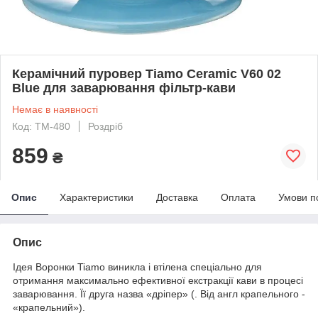
Керамічний пуровер Tiamo Ceramic V60 02
Blue для заварювання фільтр-кави
Немає в наявності
Код: TM-480
Роздріб
859
₴
Опис
Характеристики
Доставка
Оплата
Умови п
Опис
Ідея Воронки Tiamo виникла і втілена спеціально для
отримання максимально ефективної екстракції кави в процесі
заварювання. Її друга назва «дріпер» (. Від англ крапельного -
«крапельний»).