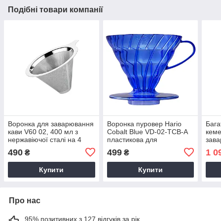
Подібні товари компанії
Воронка для заварювання
Воронка пуровер Hario
Бага
кави V60 02, 400 мл з
Cobalt Blue VD-02-TCB-A
кеме
нержавіючої сталі на 4
пластикова для
зава
порції металевий пуровер
заварювання кави V60
мета
490
499
1 0
₴
₴
багаторазовий
кавоварка на 4 порції
філь
каво
Купити
Купити
Про нас
95% позитивних з 127 відгуків за рік