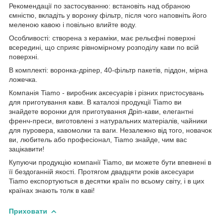
Рекомендації по застосуванню: встановіть над обраною
ємністю, вкладіть у воронку фільтр, після чого наповніть його
меленою кавою і повільно влийте воду.
Особливості: створена з кераміки, має рельєфні поверхні
всередині, що сприяє рівномірному розподілу кави по всій
поверхні.
В комплекті: воронка-дріпер, 40-фільтр пакетів, піддон, мірна
ложечка.
Компанія Tiamo - виробник аксесуарів і різних пристосувань
для приготування кави. В каталозі продукції Tiamo ви
знайдете воронки для приготування Дріп-кави, елегантні
френч-преси, виготовлені з натуральних матеріалів, чайники
для пуровера, кавомолки та ваги. Незалежно від того, новачок
ви, любитель або професіонал, Tiamo знайде, чим вас
зацікавити!
Купуючи продукцію компанії Tiamo, ви можете бути впевнені в
її бездоганній якості. Протягом двадцяти років аксесуари
Tiamo експортуються в десятки країн по всьому світу, і в цих
країнах знають толк в каві!
Приховати