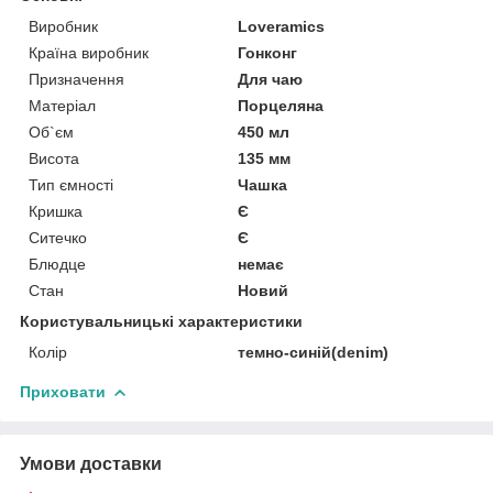
Виробник
Loveramics
Країна виробник
Гонконг
Призначення
Для чаю
Матеріал
Порцеляна
Об`єм
450 мл
Висота
135 мм
Тип ємності
Чашка
Кришка
Є
Ситечко
Є
Блюдце
немає
Стан
Новий
Користувальницькі характеристики
Колір
темно-синій(denim)
Приховати
Умови доставки