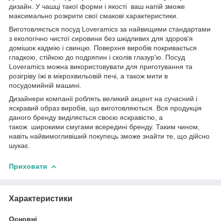
дизайн. У чашці такої форми і якості ваш напій зможе
максимально розкрити свої смакові характеристики.
Виготовляється посуд Loveramics за найвищими стандартами
з екологічно чистої сировини без шкідливих для здоров'я
домішок кадмію і свинцю. Поверхня виробів покривається
гладкою, стійкою до подряпин і сколів глазур'ю. Посуд
Loveramics можна використовувати для приготування та
розігріву їжі в мікрохвильовій печі, а також мити в
посудомийній машині.
Дизайнери компанії роблять великий акцент на сучасний і
яскравий образ виробів, що виготовляються. Вся продукція
даного бренду виділяється своєю яскравістю, а
також широкими смугами всередині бренду. Таким чином,
навіть найвимогливіший покупець зможе знайти те, що дійсно
шукає.
Приховати
Характеристики
Основні