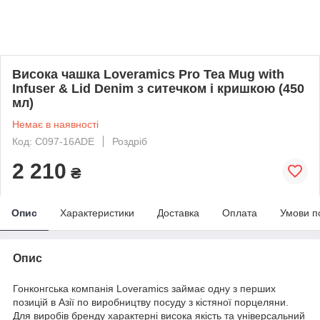
Висока чашка Loveramics Pro Tea Mug with
Infuser & Lid Denim з ситечком і кришкою (450
мл)
Немає в наявності
Код: C097-16ADE
Роздріб
2 210
₴
Опис
Характеристики
Доставка
Оплата
Умови п
Опис
Гонконгська компанія Loveramics займає одну з перших
позицій в Азії по виробництву посуду з кістяної порцеляни.
Для виробів бренду характерні висока якість та універсальний