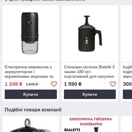
Електрична кавомолка з
Спінювач молока Bialetti 3
Інді
акумулятором і
чашки 180 мл
Індія
керамічними жорнами та
портативний для капучіно
зерн
регулюванням рівня
ручний капучінатор міні-
обсм
1 249
1 590
300
₴
₴
1 849 ₴
помолу на корпусі Чорна
міксер для кави
гірч
портативна для дому
Купити
Купити
Подібні товари компанії