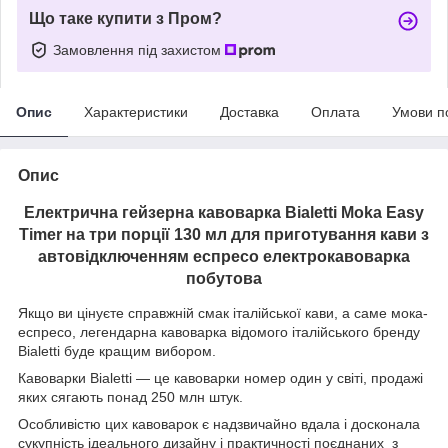
Що таке купити з Пром?
Замовлення під захистом
Опис
Характеристики
Доставка
Оплата
Умови п
Опис
Електрична гейзерна кавоварка Bialetti Moka Easy
Timer на три порції 130 мл для приготування кави з
автовідключенням еспресо електрокавоварка
побутова
Якщо ви цінуєте справжній смак італійської кави, а саме мока-
еспресо, легендарна кавоварка відомого італійського бренду
Bialetti буде кращим вибором.
Кавоварки Bialetti
― це кавоварки номер один у світі, продажі
яких сягають понад 250 млн штук.
Особливістю цих кавоварок
є надзвичайно вдала і досконала
сукупність ідеального дизайну і практичності поєднаних з