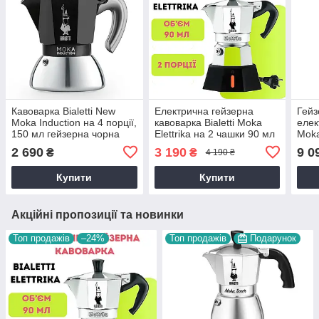
Кавоварка Bialetti New
Електрична гейзерна
Гейз
Moka Induction на 4 порції,
кавоварка Bialetti Moka
елек
150 мл гейзерна чорна
Elettrika на 2 чашки 90 мл
Moka
для варіння кави для
алюміній мока домашня
дом
2 690
3 190
9 0
₴
₴
4 190 ₴
індукційної плити
приг
Купити
Купити
Акційні пропозиції та новинки
Топ продажів
–24%
Топ продажів
Подарунок