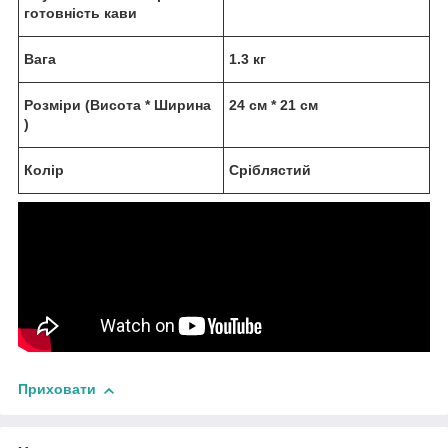
готовність кави
Вага
1.3 кг
Розміри (Висота * Ширина
24 см * 21 см
)
Колір
Сріблястий
Приховати