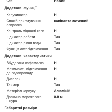
Стан
Новий
Додаткові функції
Капучинатор
Ні
Спосіб приготування
напівавтоматичний
еспрессо
Контроль міцності кави
Ні
Індикатор роботи
Так
Індикатор рівня води
Так
Функція автовідключення
Так
Додаткові характеристики
Вбудована кофемолка
Ні
Можливість підключення
Ні
до водопроводу
Дисплей
Ні
Таймер
Так
Матеріал корпусу
Алюміній
Довжина мережевого
0.9 м
шнура
Габаритні розміри