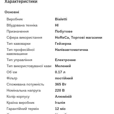
Характеристики
Основні
Виробник
Bialetti
Вбудована техніка
НІ
Призначення
Побутове
Сфера використання
HoReCa, Торгові магазини
Тип кавоварки
Гейзерна
Тип професійної
Напівавтоматична
кавомашини
Тип управління
Електронне
Тип використовуваної кави
Мелений
Об`єм
0.17 л
Фільтр
постійний
Споживана потужність
365 Вт
Номінальна напруга
220 В
Колір корпусу
Алюміній
Країна виробник
Італія
Гарантійний термін
12 міс