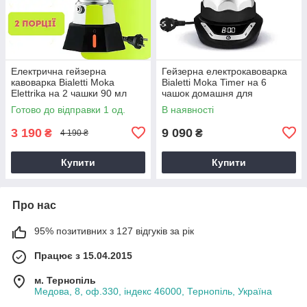
Електрична гейзерна
Гейзерна електрокавоварка
кавоварка Bialetti Moka
Bialetti Moka Timer на 6
Elettrika на 2 чашки 90 мл
чашок домашня для
алюміній мока домашня
приготування кави 270 мл
Готово до відправки 1 од.
В наявності
3 190
9 090
₴
₴
4 190 ₴
Купити
Купити
Про нас
95% позитивних з 127 відгуків за рік
Працює з 15.04.2015
м. Тернопіль
Медова, 8, оф.330, індекс 46000, Тернопіль, Україна