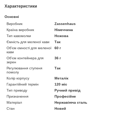
Характеристики
Основні
Виробник
Zassenhaus
Країна виробник
Німеччина
Тип кавомолки
Ножова
Ємність для меленої кави
Так
Об'єм ємності для меленої
60 г
кави
Об'єм контейнера для
36 г
зерен
Регулювання ступеня
Так
помолу
Колір корпусу
Металік
Гарантійний термін
120 міс
Тип приводу
Ручний привід
Призначення
Професійне
Матеріал
Нержавіюча сталь
Стан
Новий