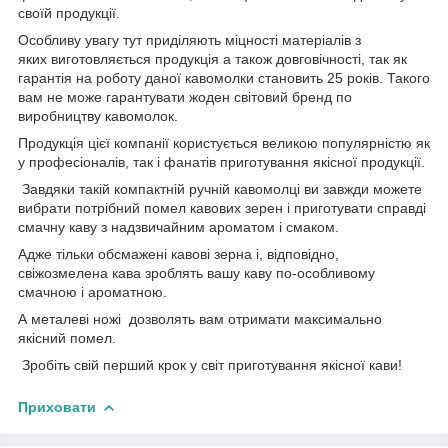
своїй продукції.
Особливу увагу тут приділяють міцності матеріалів з
яких виготовляється продукція а також довговічності, так як
гарантія на роботу даної кавомолки становить 25 років. Такого
вам не може гарантувати жоден світовий бренд по
виробництву кавомолок.
Продукція цієї компанії користується великою популярністю як
у професіоналів, так і фанатів приготування якісної продукції.
Завдяки такій компактній ручній кавомолці ви завжди можете
вибрати потрібний помел кавових зерен і приготувати справді
смачну
каву з надзвичайним ароматом і смаком.
Адже тільки обсмажені кавові зерна і, відповідно,
свіжозмелена кава зроблять вашу каву по-особливому
смачною і ароматною.
А металеві ножі дозволять вам отримати максимально
якісний помел.
Зробіть свій перший крок у світ приготування якісної кави!
Приховати