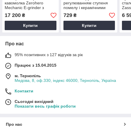
кавомолка Zerohero
регулюванням ступеня
ста
Mechanic E-grinder з
помелу і керамічними
Zas
конічними металевими
жорнами, механічна з
лату
17 200
729
6 5
₴
₴
жорнами і регулюванням
нержавіючої сталі, 13 см
ступ
помолу
побутова портативна
Купити
Купити
Про нас
95% позитивних з 127 відгуків за рік
Працює з 15.04.2015
м. Тернопіль
Медова, 8, оф.330, індекс 46000, Тернопіль, Україна
Контакти
Сьогодні вихідний
Показати весь графік роботи
Про нас