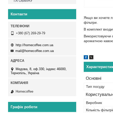
ТА ОБМІНУ
Контакти
Якщо ви хочете п
фільтри.
В комплект входит
+380 (67) 269-29-79
Використовуючи с
ароматною
кавою
http://homecoffee.com.ua
mail@homecoffee.com.ua
Характеристи
Медова, 8, оф.330, індекс 46000,
Тернопіль, Україна
Основні
Тип посуду
Homecoffee
Користувальн
Виробник
Графік роботи
Кількість фільтрі