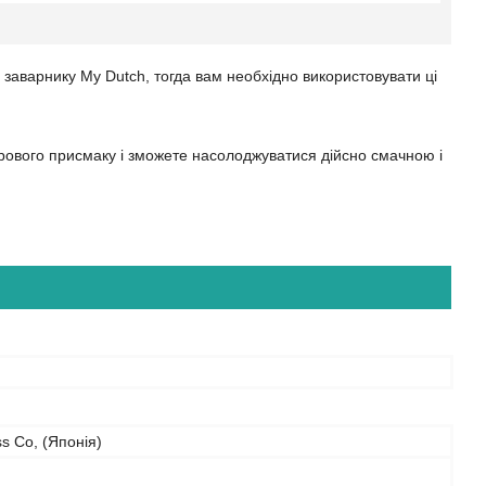
 заварнику My Dutch, то
гда
вам необхідно використовувати ці
перового присмаку і зможете насолоджуватися
дійсно
смачною
і
ss Co, (Японія)