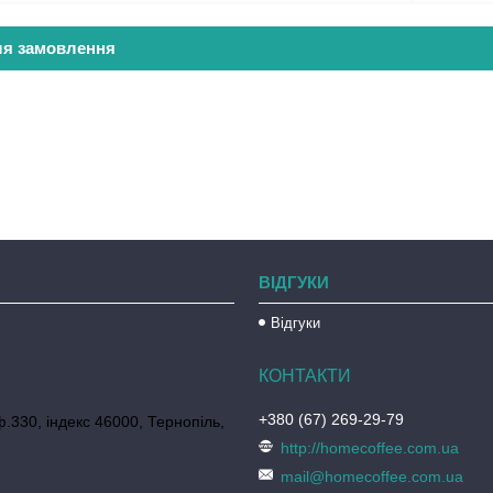
ля замовлення
ВІДГУКИ
Відгуки
+380 (67) 269-29-79
ф.330, індекс 46000, Тернопіль,
http://homecoffee.com.ua
mail@homecoffee.com.ua