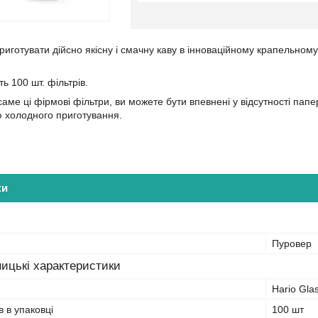
риготувати дійсно якісну
і смачну
каву в інноваційному крапельному
ь 100 шт. фільтрів.
аме ці фірмові фільтри, ви можете бути впевнені у відсутності па
 холодного приготування.
ки
Пуровер
ицькі характеристики
Hario Gla
в в упаковці
100 шт