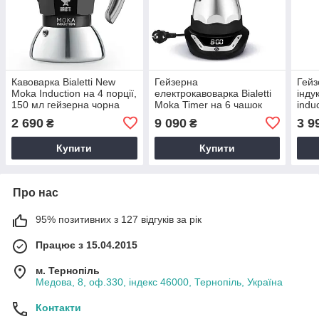
Кавоварка Bialetti New
Гейзерна
Гейз
Moka Induction на 4 порції,
електрокавоварка Bialetti
індук
150 мл гейзерна чорна
Moka Timer на 6 чашок
indu
для варіння кави для
домашня для
плит
2 690
9 090
3 9
₴
₴
індукційної плити
приготування кави 270 мл
нерж
Купити
Купити
Про нас
95% позитивних з 127 відгуків за рік
Працює з 15.04.2015
м. Тернопіль
Медова, 8, оф.330, індекс 46000, Тернопіль, Україна
Контакти