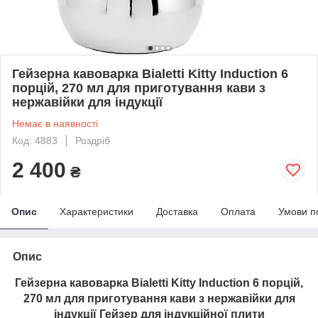
Гейзерна кавоварка Bialetti Kitty Induction 6
порцій, 270 мл для приготування кави з
нержавійки для індукції
Немає в наявності
Код: 4883
Роздріб
2 400
₴
Опис
Характеристики
Доставка
Оплата
Умови п
Опис
Гейзерна кавоварка Bialetti Kitty Induction 6 порцій,
270 мл для приготування кави з нержавійки для
індукції Гейзер для індукційної плити