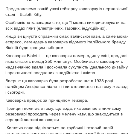
Представляємо вашій увазі гейзерну кавоварку із нержавіючої
сталі –
Bialetti
Kitty
.
Особливістю кавоварки є те, що її можна використовувати на
всіх видах плит (електричних, газових, індукційних).
Якщо ви цінуєте справжній смак італійської кави, а саме мока-
еспресо, легендарна кавоварка відомого італійського бренду
Bialetti буде кращим вибором.
Кавоварки Bialetti ― це кавоварки номер один у світі, продажі
яких сягають понад 250 млн штук. Особливістю кавоварки є
надзвичайно вдала і досконала сукупність ідеального дизайну
і практичності поєднаних з надійністю і якістю.
Вперше ця кавоварка була розроблена ще в 1933 році
італійцем Альфонсо Біалетті і виготовляється на тому ж заводі
і сьогодні.
Кавоварка працює за принципом гейзера.
Принцип полягає в тому, що вода, яка закипає в нижньому
резервуарі проходить через мелену каву, що знаходиться в
середній частині кавоварки.
Кипляча вода піднімається по трубочці і готовий напій
потрапляє у верхню частину кавоварки, з якої його можна вже