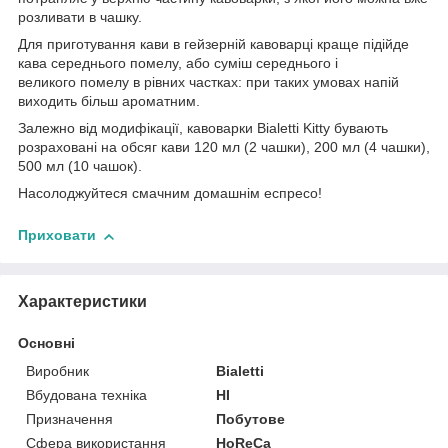
розливати в чашку.
Для приготування кави в гейзерній кавоварці краще підійде
кава середнього помелу, або суміш середнього і
великого помелу в рівних частках: при таких умовах напій
виходить більш ароматним.
Залежно від модифікації, кавоварки Bialetti Kitty бувають
розраховані на обсяг кави 120 мл (2 чашки), 200 мл (4 чашки),
500 мл (10 чашок).
Насолоджуйтеся смачним домашнім еспресо!
Приховати
Характеристики
Основні
Виробник
Bialetti
Вбудована техніка
НІ
Призначення
Побутове
Сфера використання
HoReCa