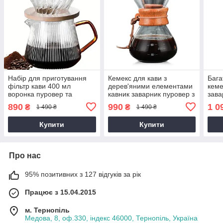
Набір для приготування
Кемекс для кави з
Бага
фільтр кави 400 мл
дерев'яними елементами
кеме
воронка пуровер та
кавник заварник пуровер з
зава
скляний сервер заварник
металевим багаторазовим
мета
890
990
1 0
₴
₴
1 490 ₴
1 490 ₴
фільтром 400 мл для
філь
ручного заварювання
каво
Купити
Купити
Про нас
95% позитивних з 127 відгуків за рік
Працює з 15.04.2015
м. Тернопіль
Медова, 8, оф.330, індекс 46000, Тернопіль, Україна