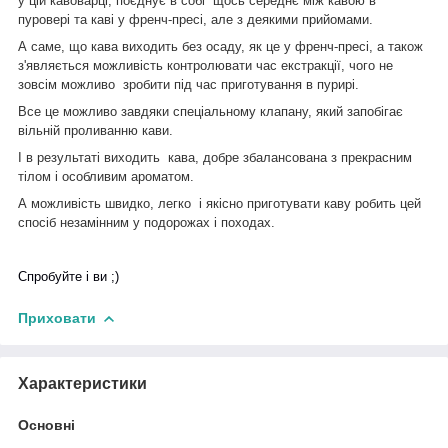
у цій кавоварці, поєднує в собі щось середнє між кавою в
пуровері та каві у френч-пресі, але з деякими прийомами.
А саме, що кава виходить без осаду, як це у френч-пресі, а також
з'являється можливість контролювати час екстракції, чого не
зовсім можливо зробити під час приготування в пурирі.
Все це можливо завдяки спеціальному клапану, який запобігає
вільній проливанню кави.
І в результаті виходить кава, добре збалансована з прекрасним
тілом і особливим ароматом.
А можливість швидко, легко і якісно приготувати каву робить цей
спосіб незамінним у подорожах і походах.
Спробуйте і ви
;)
Приховати
Характеристики
Основні