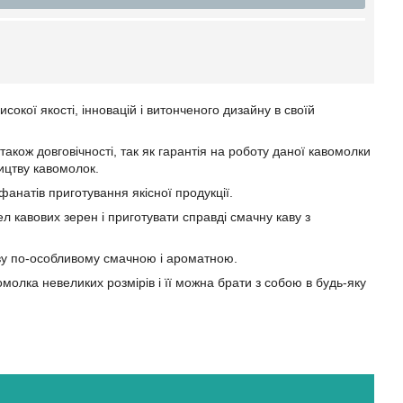
сокої якості, інновацій і витонченого дизайну в своїй
також довговічності, так як гарантія на роботу даної кавомолки
ицтву кавомолок.
фанатів приготування якісної продукції.
л кавових зерен і приготувати справді смачну каву з
каву по-особливому смачною і ароматною.
омолка невеликих розмірів і її можна брати з собою в будь-яку