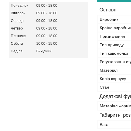
Понеділок
09:00
18:00
Основні
Вівторок
09:00
18:00
Виробник
Середа
09:00
18:00
Країна виробни
Четвер
09:00
18:00
Пʼятниця
09:00
18:00
Призначення
Субота
10:00
15:00
Тип приводу
Неділя
Вихідний
Тип кавомолки
Регулювання ст
Матеріал
Колір корпусу
Стан
Додаткові фун
Матеріал жорні
Габаритні ро
Вага