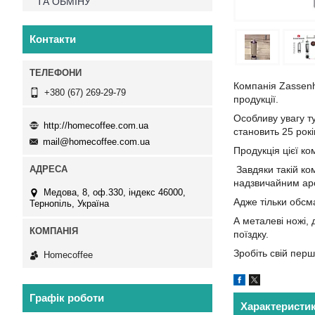
ТА ОБМІНУ
Контакти
Компанія Zassenha
+380 (67) 269-29-79
продукції.
Особливу увагу ту
http://homecoffee.com.ua
становить 25 рок
mail@homecoffee.com.ua
Продукція цієї ко
Завдяки такій ко
надзвичайним ар
Медова, 8, оф.330, індекс 46000,
Адже тільки обсм
Тернопіль, Україна
А металеві ножі,
поїздку.
Зробіть свій перш
Homecoffee
Графік роботи
Характеристи