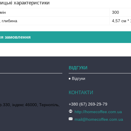
ицькі характеристики
мін
300
, глибина
4,57 см * 
ля замовлення
ВІДГУКИ
Відгуки
+380 (67) 269-29-79
ф.330, індекс 46000, Тернопіль,
http://homecoffee.com.ua
mail@homecoffee.com.ua