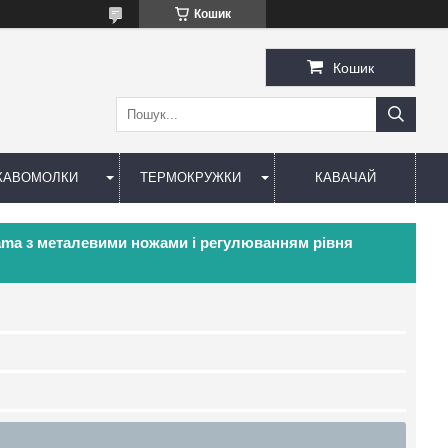
Кошик
Кошик
КАВОМОЛКИ
ТЕРМОКРУЖКИ
КАВАЧАЙ
ama з металевими ножами і регулюванням рівня