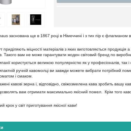
us заснована ще в 1867 році в Німеччині і з тих пір є флагманом ви
т приділяють міцності матеріалів з яких виготовляється продукція а 
ів. Такого вам не може гарантувати жоден світовий бренд по виробн
мпанії користується великою популярністю як у професіоналів, так і 
мпактній ручній кавомолці ви завжди можете вибрати потрібний поме
оматом і смаком.
ажені кавові зерна і, відповідно, свіжозмелена кава зробить вашу 
 дозволять вам отримати максимально якісний помел.
Крім того кав
ий крок у світ приготування якісної кави!
ки