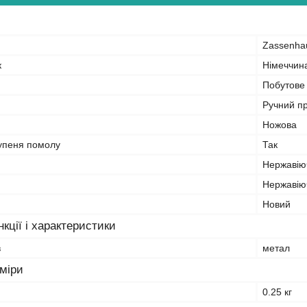
Zassenha
к
Німеччин
Побутове
Ручний пр
Ножова
упеня помолу
Так
Нержавію
Нержавію
Новий
кції і характеристики
в
метал
зміри
0.25 кг