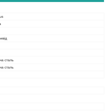
us
а
ивід
ча сталь
ча сталь