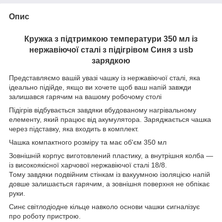
Опис
Кружка з підтримкою температури 350 мл із
нержавіючої сталі з підігрівом Синя з usb
зарядкою
Представляємо вашій увазі чашку із нержавіючої сталі, яка
ідеально підійде, якщо ви хочете щоб ваш напій завжди
залишався гарячим на вашому робочому столі
Підігрів відбувається завдяки вбудованому нагрівальному
елементу, який працює від акумулятора. Заряджається чашка
через підставку, яка входить в комплект.
Чашка компактного розміру та має об'єм 350 мл
Зовнішній корпус виготовлений пластику, а внутрішня колба —
із високоякісної харчової нержавіючої сталі 18/8.
Тому завдяки подвійним стінкам із вакуумною ізоляцією напій
довше залишається гарячим, а зовнішня поверхня не обпікає
руки.
Cинє світлодіодне кільце навколо основи чашки сигналізує
про роботу пристрою.