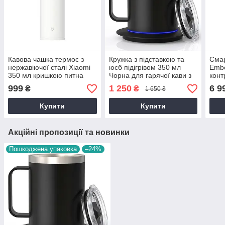
Кавова чашка термос з
Кружка з підставкою та
Смар
нержавіючої сталі Xiaomi
юсб підігрівом 350 мл
Embe
350 мл кришкою питна
Чорна для гарячої кави з
конт
Біла в машина
підтримкою температури
підс
999
1 250
6 9
₴
₴
1 650 ₴
розу
Купити
Купити
Акційні пропозиції та новинки
Пошкоджена упаковка
–24%