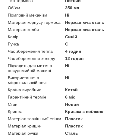
Тип термоса
Питний
Об`єм
350 мл
Помповий механізм
Ні
Матеріал корпусу термоса
Нержавіюча сталь
Матеріал колби
Нержавіюча сталь
Колір
Синій
Ручка
Є
Час збереження тепла
4 годин
Час збереження холоду
12 годин
Підходить для миття в
Ні
посудомийній машині
Використання в
Ні
мікрохвильовій печі
Країна виробник
Китай
Гарантійний термін
6 міс
Стан
Новий
Кришка
Кришка з поїлкою
Матеріал зовнішньої стінки
Пластик
Матеріал кришки
Пластик
Матеріал ручки
Сталь