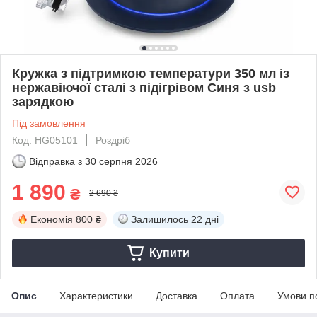
Кружка з підтримкою температури 350 мл із
нержавіючої сталі з підігрівом Синя з usb
зарядкою
Під замовлення
Код: HG05101
Роздріб
Відправка з
30 серпня 2026
1 890
₴
2 690 ₴
Економія
800 ₴
Залишилось
22 дні
Купити
Опис
Характеристики
Доставка
Оплата
Умови п