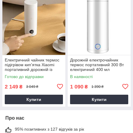
Електричний чайник термос
Дорожній електрочайник
підігрівом кип'ятка Xiaomi
термос портативний 300 Вт
портативний дорожній із
електричний 400 мл
нержавійки 350 мл побутовий
живлення 220В із нержавійки
Готово до відправки
В наявності
побутовий з підігрівом
кип'ятку
2 149
1 090
₴
₴
3 049 ₴
1 390 ₴
Купити
Купити
Про нас
95% позитивних з 127 відгуків за рік