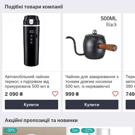
Подібні товари компанії
Автомобільний чайник
Чайник для заварювання з
Терм
термос з підігрівом від
тонким довгим носиком
авто
прикурювача 500 мл в
500 мл, із нержавіючої
380 
машину для подорожей
сталі для заварювання
2 090
999
749
₴
₴
Чорна термокружка
чаю та кави,Чорний, для
нержавіюча сталь 12 / 24
плити для v60
Купити
Купити
Акційні пропозиції та новинки
–30%
Топ
–22%