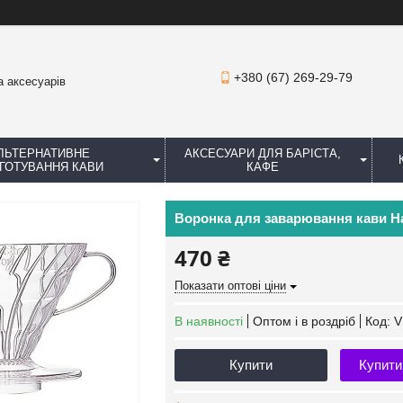
+380 (67) 269-29-79
а аксесуарів
ЛЬТЕРНАТИВНЕ
АКСЕСУАРИ ДЛЯ БАРІСТА,
ГОТУВАННЯ КАВИ
КАФЕ
Воронка для заварювання кави Ha
470 ₴
Показати оптові ціни
В наявності
Оптом і в роздріб
Код:
V
Купити
Купити