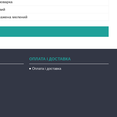
воварка
вий
мажена мелений
ОПЛАТА І ДОСТАВКА
Оплата і доставка