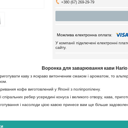
+380 (67) 269-29-79
У компанії підключені електронні пла
сайту.
Воронка для заварювання кави Hario
риготувати каву з яскраво витонченим смаком і ароматом, то альт
ром.
ривания кофе виготовлений у Японії з поліпропілену.
і спіральних ребер усередині конуса і великого отвору, кава, приг
готування і насолоди цією кавою принесе вам ще більше задоволенн
ки