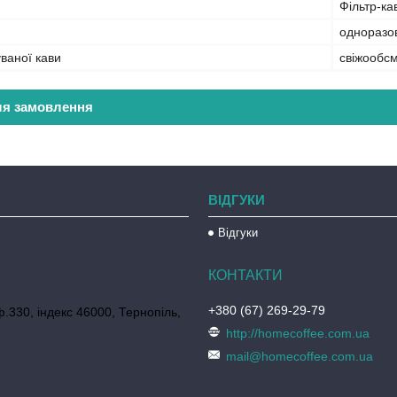
Фільтр-ка
одноразо
ваної кави
свіжообс
ля замовлення
ВІДГУКИ
Відгуки
+380 (67) 269-29-79
ф.330, індекс 46000, Тернопіль,
http://homecoffee.com.ua
mail@homecoffee.com.ua