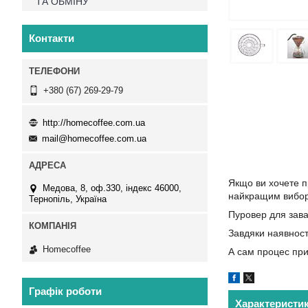
ТА ОБМІНУ
Контакти
+380 (67) 269-29-79
http://homecoffee.com.ua
mail@homecoffee.com.ua
Якщо ви хочете п
Медова, 8, оф.330, індекс 46000,
найкращим вибо
Тернопіль, Україна
Пуровер для зава
Завдяки наявност
Homecoffee
А сам процес при
Графік роботи
Характеристи