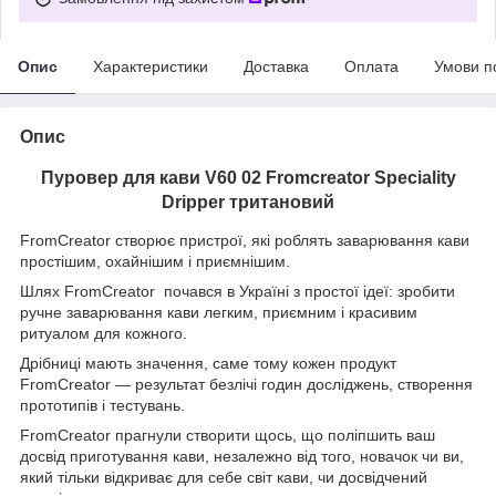
Опис
Характеристики
Доставка
Оплата
Умови п
Опис
Пуровер для кави V60 02 Fromcreator Speciality
Dripper тритановий
FromCreator створює пристрої, які роблять заварювання кави
простішим, охайнішим і приємнішим.
Шлях FromCreator почався в Україні з простої ідеї: зробити
ручне заварювання кави легким, приємним і красивим
ритуалом для кожного.
Дрібниці мають значення, саме тому кожен продукт
FromCreator — результат безлічі годин досліджень, створення
прототипів і тестувань.
FromCreator прагнули створити щось, що поліпшить ваш
досвід приготування кави, незалежно від того, новачок чи ви,
який тільки відкриває для себе світ кави, чи досвідчений