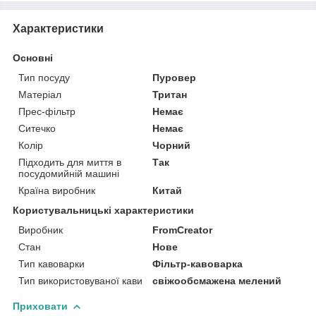
Характеристики
Основні
Тип посуду
Пуровер
Матеріал
Тритан
Прес-фільтр
Немає
Ситечко
Немає
Колір
Чорний
Підходить для миття в
Так
посудомийній машині
Країна виробник
Китай
Користувальницькі характеристики
Виробник
FromCreator
Стан
Нове
Тип кавоварки
Фільтр-кавоварка
Тип використовуваної кави
свіжообсмажена мелений
Приховати