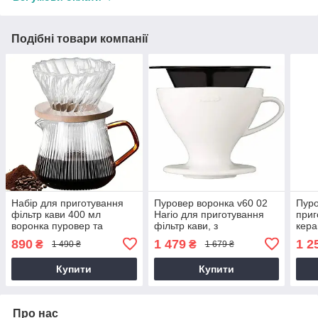
Подібні товари компанії
Набір для приготування
Пуровер воронка v60 02
Пуро
фільтр кави 400 мл
Hario для приготування
приг
воронка пуровер та
фільтр кави, з
кера
скляний сервер заварник
багаторазовим фільтром,
Drip
890
1 479
1 2
₴
₴
1 490 ₴
1 679 ₴
кераміка, Білий, 400 мл
Купити
Купити
Про нас