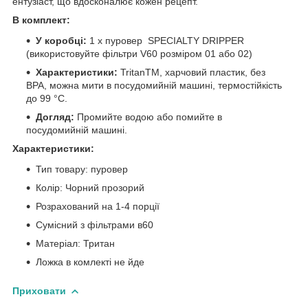
ентузіаст, що вдосконалює кожен рецепт.
В комплект:
У коробці:
1 x пуровер SPECIALTY DRIPPER
(використовуйте фільтри V60 розміром 01 або 02)
Характеристики:
TritanTM, харчовий пластик, без
BPA, можна мити в посудомийній машині, термостійкість
до 99 °C.
Догляд:
Промийте водою або помийте в
посудомийній машині.
Характеристики:
Тип товару: пуровер
Колір: Чорний прозорий
Розрахований на 1-4 порції
Сумісний з фільтрами в60
Матеріал: Тритан
Ложка в комлекті не йде
Приховати