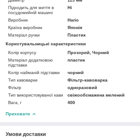
Підходить для миття в
Ні
посудомийній машині
Виробник
Hario
Країна виробник
Японія
Матеріал ручки
Пластик
Користувальницькі характеристики
Колір корпусу
Прозорий, Чорний
Матеріал додатковою
пластик
підставки
Колір найманій підставки
чорний
Тип кавоварки
Фільтр-кавоварка
Фільтр
одноразовий
Тип використовуваної кави
свіжообсмажена мелений
Вага, г
400
Приховати
Умови доставки