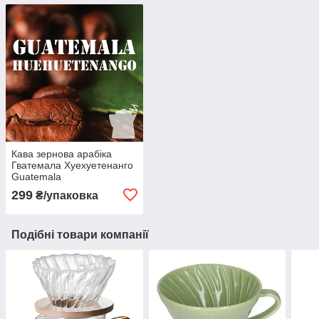
Кава зернова арабіка
Гватемала Хуехуетенанго
Guatemala
свіжообсмажена, в зернах,
299
₴/упаковка
середнього обсмаження
Подібні товари компанії