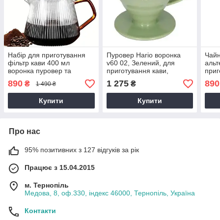
Набір для приготування
Пуровер Hario воронка
Чайн
фільтр кави 400 мл
v60 02, Зелений, для
альт
воронка пуровер та
приготування кави,
приг
скляний сервер заварник
кераміка, 400 мл, на 4
з то
890
1 275
890
₴
₴
1 490 ₴
порції
воро
v60
Купити
Купити
Про нас
95% позитивних з 127 відгуків за рік
Працює з 15.04.2015
м. Тернопіль
Медова, 8, оф.330, індекс 46000, Тернопіль, Україна
Контакти