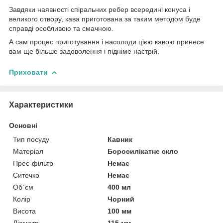
Завдяки наявності спіральних ребер всередині конуса і
великого отвору, кава приготована за таким методом буде
справді особливою та смачною.
А сам процес приготування і насолоди цією кавою принесе
вам ще більше задоволення і підніме настрій.
Приховати
Характеристики
Основні
Тип посуду
Кавник
Матеріал
Боросилікатне скло
Прес-фільтр
Немає
Ситечко
Немає
Об`єм
400 мл
Колір
Чорний
Висота
100 мм
Діаметр
115 мм