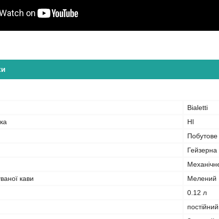
ки
Bialetti
ка
НІ
Побутове
Гейзерна
Механічн
ваної кави
Мелений
0.12 л
постійний