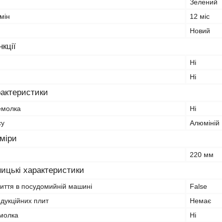
Зелений
мін
12 міс
Новий
кції
Ні
Ні
рактеристики
емолка
Ні
су
Алюміній
зміри
220 мм
ицькі характеристики
миття в посудомийній машині
False
ндукційних плит
Немає
молка
Ні