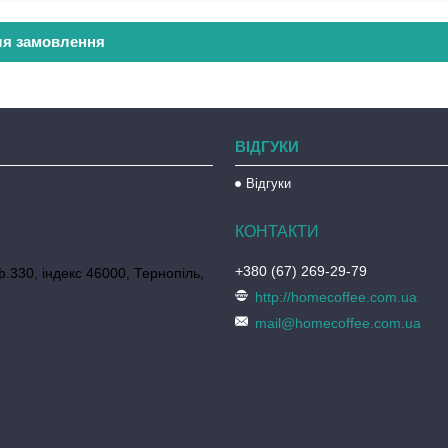
ля замовлення
ВІДГУКИ
Відгуки
+380 (67) 269-29-79
ф.330, індекс 46000, Тернопіль,
http://homecoffee.com.ua
mail@homecoffee.com.ua