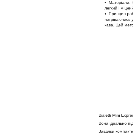
Матеріали. 
легкий і міцни
Принцип робо
нагріваючись у
кава. Цей мето
Bialetti Mini Exp
Вона ідеально пі
Завдяки компактн