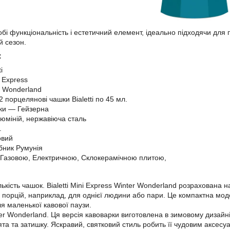
обі функціональність і естетичний елемент, ідеально підходячи дл
й сезон.
:
i
 Express
r Wonderland
2 порцелянові чашки Bialetti по 45 мл.
ки — Гейзерна
юміній, нержавіюча сталь
.
овий
бник Румунія
з Газовою, Електричною, Склокерамічною плитою,
кількість чашок. Bialetti Mini Express Winter Wonderland розрахована
порцій, наприклад, для однієї людини або пари. Це компактна модел
я маленької кавової паузи.
er Wonderland. Ця версія кавоварки виготовлена в зимовому дизайні
та та затишку. Яскравий, святковий стиль робить її чудовим аксес