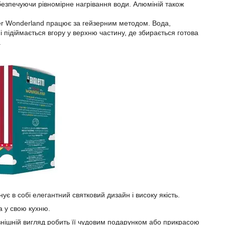
безпечуючи рівномірне нагрівання води. Алюміній також
inter Wonderland працює за гейзерним методом. Вода,
і підіймається вгору у верхню частину, де збирається готова
.
ує в собі елегантний святковий дизайн і високу якість.
а у свою кухню.
овнішній вигляд робить її чудовим подарунком або прикрасою