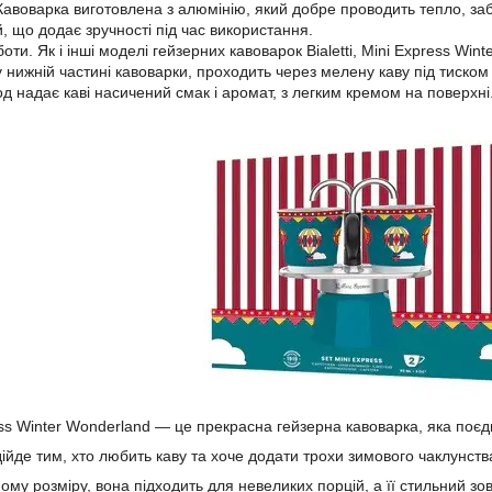
Кавоварка виготовлена з алюмінію, який добре проводить тепло, за
й, що додає зручності під час використання.
ти. Як і інші моделі гейзерних кавоварок Bialetti, Mini Express W
 нижній частині кавоварки, проходить через мелену каву під тиском 
д надає каві насичений смак і аромат, з легким кремом на поверхні
ress Winter Wonderland — це прекрасна гейзерна кавоварка, яка поєдн
дійде тим, хто любить каву та хоче додати трохи зимового чаклунств
ому розміру, вона підходить для невеликих порцій, а її стильний з