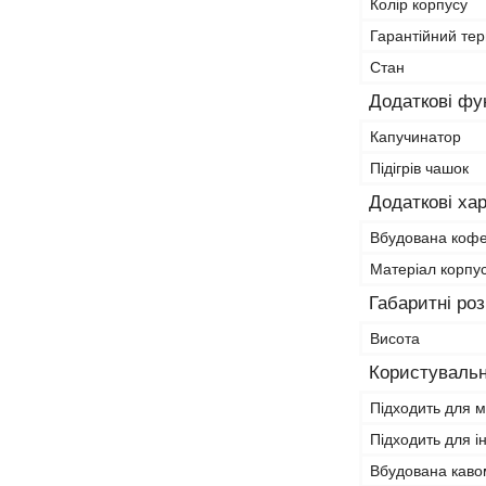
Колір корпусу
Гарантійний тер
Стан
Додаткові фун
Капучинатор
Підігрів чашок
Додаткові ха
Вбудована коф
Матеріал корпу
Габаритні ро
Висота
Користувальн
Підходить для 
Підходить для і
Вбудована каво