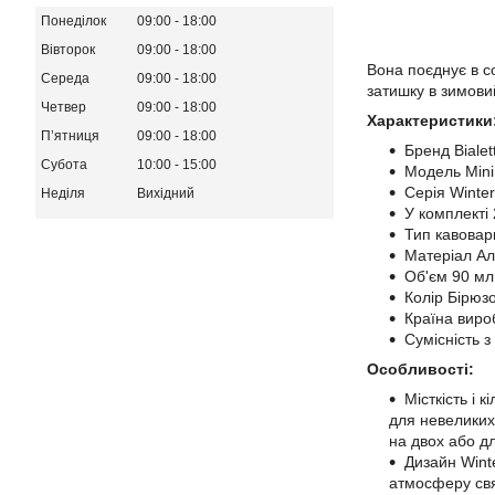
Понеділок
09:00
18:00
Вівторок
09:00
18:00
Вона поєднує в с
Середа
09:00
18:00
затишку в зимови
Четвер
09:00
18:00
Характеристики
Пʼятниця
09:00
18:00
Бренд Bialett
Субота
10:00
15:00
Модель Mini
Серія Winte
Неділя
Вихідний
У комплекті 
Тип кавовар
Матеріал Ал
Об'єм 90 мл
Колір Бірюз
Країна виро
Сумісність 
Особливості:
Місткість і 
для невеликих 
на двох або дл
Дизайн Wint
атмосферу свя