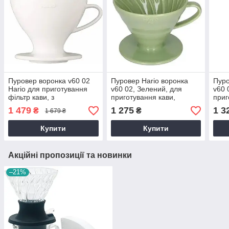
Пуровер воронка v60 02
Пуровер Hario воронка
Пуро
Hario для приготування
v60 02, Зелений, для
v60 
фільтр кави, з
приготування кави,
приг
багаторазовим фільтром,
кераміка, 400 мл, на 4
кера
1 479
1 275
1 3
₴
₴
1 679 ₴
кераміка, Білий, 400 мл
порції
порц
Купити
Купити
Акційні пропозиції та новинки
–21%