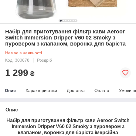
Набір для приготування фільтр кави Aeroor
Switch Immersion Dripper V60 02 Smoky з
пуровером з клапаном, воронка для баріста
Немає в наявності
Код: 300878
Роздріб
1 299
₴
Опис
Характеристики
Доставка
Оплата
Умови п
Опис
Набір для приготування фільтр кави Aeroor Switch
Immersion Dripper V60 02 Smoky з пуровером з
клапаном, воронка для баріста імерсійна