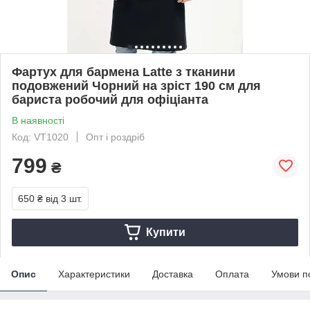
Фартух для бармена Latte з тканини
подовжений Чорний на зріст 190 см для
бариста робочий для офіціанта
В наявності
Код: VT1020
Опт і роздріб
799
₴
650 ₴
від 3 шт.
Купити
Опис
Характеристики
Доставка
Оплата
Умови п