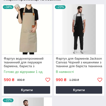
–34%
–23%
Фартух водонепроникний
Фартух для барменів Jackson
тканинний для перукаря
Canvas Чорний з кишенями з
бармена, бариста з
тканини для баріста тканинна
кишенями Бежевий розмір М
бавовна для офіціанта
Готово до відправки 1 од.
В наявності
590
990
₴
₴
890 ₴
1 290 ₴
Купити
Купити
–22%