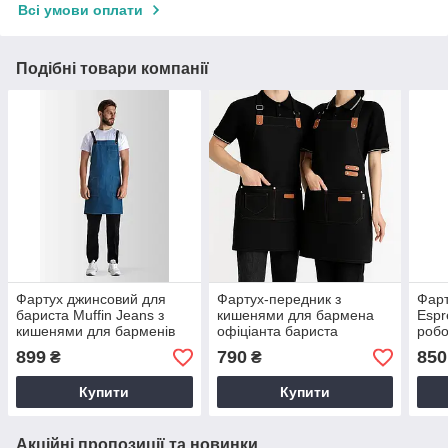
Всі умови оплати
Подібні товари компанії
Фартух джинсовий для
Фартух-передник з
Фарт
бариста Muffin Jeans з
кишенями для бармена
Espr
кишенями для барменів
офіціанта бариста
робо
робочий з ременями для
водонепроникний для
Чорн
899
790
850
₴
₴
офіціанта
кухні тканинний бавовна
кухонний Чорний
Купити
Купити
Акційні пропозиції та новинки