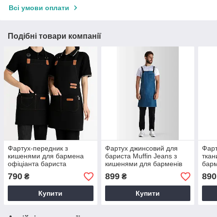
Всі умови оплати
Подібні товари компанії
Фартух-передник з
Фартух джинсовий для
Фарт
кишенями для бармена
бариста Muffin Jeans з
ткан
офіціанта бариста
кишенями для барменів
барм
водонепроникний для
робочий з ременями для
киш
790
899
890
₴
₴
кухні тканинний бавовна
офіціанта
розм
кухонний Чорний
Купити
Купити