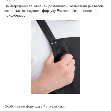
На нагруднику та кишенях розташовані хольнітени (металеві
заклепки), які надають фартуху Espresso витонченості та
привабливості.
Особливістю фартуха є його зав’язки.