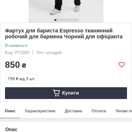
Фартух для бариста Espresso тканинний
робочий для бармена Чорний для офіціанта
В наявності
Код: VT1350
Опт і роздріб
850
₴
799 ₴
від 3 шт.
Купити
Опис
Характеристики
Доставка
Оплата
Умови п
Опис