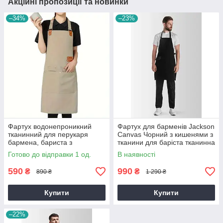
Акційні пропозиції та новинки
–34%
–23%
Фартух водонепроникний
Фартух для барменів Jackson
тканинний для перукаря
Canvas Чорний з кишенями з
бармена, бариста з
тканини для баріста тканинна
кишенями Бежевий розмір М
бавовна для офіціанта
Готово до відправки 1 од.
В наявності
590
990
₴
₴
890 ₴
1 290 ₴
Купити
Купити
–22%