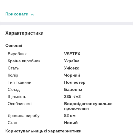
Приховати
Характеристики
Основні
Виробник
VSETEX
Країна виробник
Україна
Стать
Унісекс
Колір
Чорний
Тип тканини
Поліестер
Склад
Бавовна
Щільність
235 г/м2
Особливості
Водовідштовхувальне
просочення
Довжина виробу
82 см
Стан
Новий
Користувальницькі характеристики