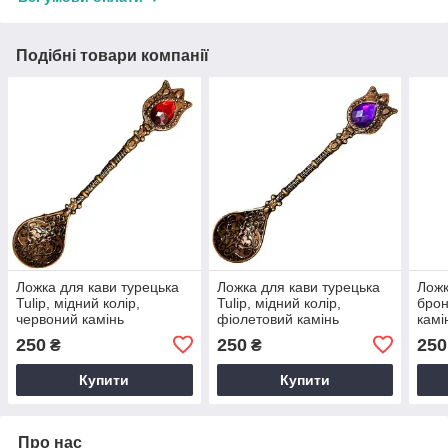
Подібні товари компанії
Ложка для кави турецька
Ложка для кави турецька
Ложк
Tulip, мідний колір,
Tulip, мідний колір,
брон
червоний камінь
фіолетовий камінь
камі
250
250
250
₴
₴
Купити
Купити
Про нас