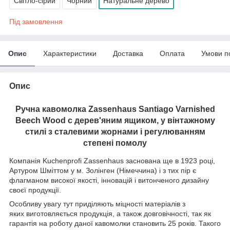
Світло-сірий
Чорний
Натуральне дерево
Під замовлення
Опис
Характеристики
Доставка
Оплата
Умови п
Опис
Ручна кавомолка Zassenhaus Santiago Varnished
Beech Wood c дерев'яним ящиком, у вінтажному
стилі з сталевими жорнами і регулюванням
степені помолу
Компанія Kuchenprofi Zassenhaus заснована ще в 1923 році,
Артуром Шміттом у м. Золінген (Німеччина) і з тих пір є
флагманом високої якості, інновацій і витонченого дизайну
своєї продукції.
Особливу увагу тут приділяють міцності матеріалів з
яких виготовляється продукція, а також довговічності, так як
гарантія на роботу даної кавомолки становить 25 років. Такого