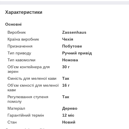
Характеристики
Основні
Виробник
Zassenhaus
Країна виробник
Чехія
Призначення
Побутове
Тип приводу
Ручний привід
Тип кавомолки
Ножова
Об'єм контейнера для
30 г
зерен
Ємність для меленої кави
Так
Об'єм ємності для меленої
16 г
кави
Регулювання ступеня
Так
помолу
Матеріал
Дерево
Гарантійний термін
12 міс
Стан
Новий