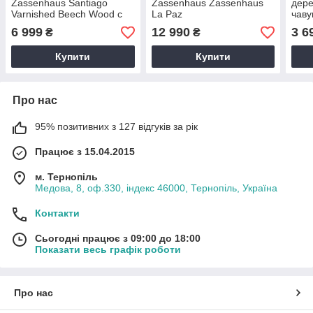
Zassenhaus Santiago
Zassenhaus Zassenhaus
дере
Varnished Beech Wood c
La Paz
чаву
дерев'яним ящиком у
вінт
6 999
12 990
3 6
₴
₴
вінтажному стилі з
сфе
сталевими жорнами
Купити
Купити
Про нас
95% позитивних з 127 відгуків за рік
Працює з 15.04.2015
м. Тернопіль
Медова, 8, оф.330, індекс 46000, Тернопіль, Україна
Контакти
Сьогодні працює з 09:00 до 18:00
Показати весь графік роботи
Про нас