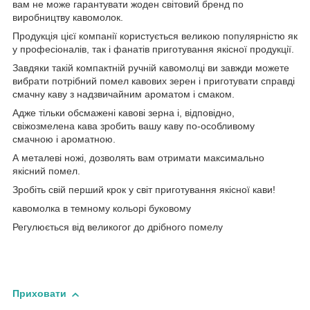
вам не може гарантувати жоден світовий бренд по
виробництву кавомолок.
Продукція цієї компанії користується великою популярністю як
у професіоналів, так і фанатів приготування якісної продукції.
Завдяки такій компактній ручній кавомолці ви завжди можете
вибрати потрібний помел кавових зерен і приготувати справді
смачну каву з надзвичайним ароматом і смаком.
Адже тільки обсмажені кавові зерна і, відповідно,
свіжозмелена кава зробить вашу каву по-особливому
смачною і ароматною.
А металеві ножі, дозволять вам отримати максимально
якісний помел.
Зробіть свій перший крок у світ приготування якісної кави!
кавомолка в темному кольорі буковому
Регулюється від великогог до дрібного помелу
Приховати