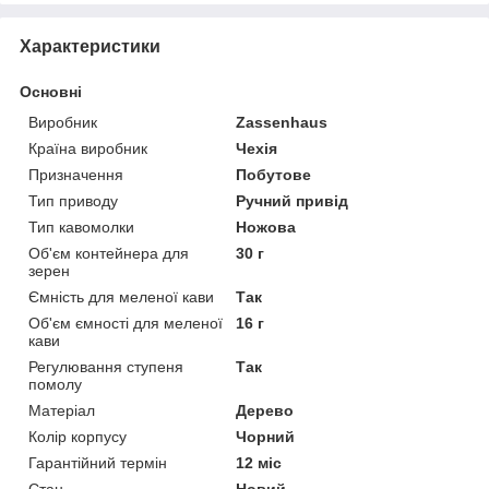
Характеристики
Основні
Виробник
Zassenhaus
Країна виробник
Чехія
Призначення
Побутове
Тип приводу
Ручний привід
Тип кавомолки
Ножова
Об'єм контейнера для
30 г
зерен
Ємність для меленої кави
Так
Об'єм ємності для меленої
16 г
кави
Регулювання ступеня
Так
помолу
Матеріал
Дерево
Колір корпусу
Чорний
Гарантійний термін
12 міс
Стан
Новий