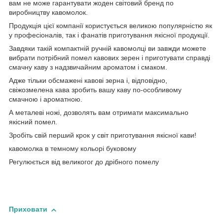
вам не може гарантувати жоден світовий бренд по
виробництву кавомолок.
Продукція цієї компанії користується великою популярністю як
у професіоналів, так і фанатів приготування якісної продукції.
Завдяки такій компактній ручній кавомолці ви завжди можете
вибрати потрібний помел кавових зерен і приготувати справді
смачну каву з надзвичайним ароматом і смаком.
Адже тільки обсмажені кавові зерна і, відповідно,
свіжозмелена кава зробить вашу каву по-особливому
смачною і ароматною.
А металеві ножі, дозволять вам отримати максимально
якісний помел.
Зробіть свій перший крок у світ приготування якісної кави!
кавомолка в темному кольорі буковому
Регулюється від великогог до дрібного помелу
Приховати