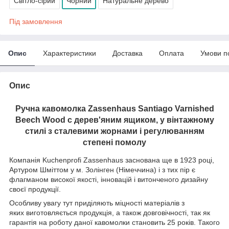
Світло-сірий
Чорний
Натуральне дерево
Під замовлення
Опис
Характеристики
Доставка
Оплата
Умови п
Опис
Ручна кавомолка Zassenhaus Santiago Varnished
Beech Wood c дерев'яним ящиком, у вінтажному
стилі з сталевими жорнами і регулюванням
степені помолу
Компанія Kuchenprofi Zassenhaus заснована ще в 1923 році,
Артуром Шміттом у м. Золінген (Німеччина) і з тих пір є
флагманом високої якості, інновацій і витонченого дизайну
своєї продукції.
Особливу увагу тут приділяють міцності матеріалів з
яких виготовляється продукція, а також довговічності, так як
гарантія на роботу даної кавомолки становить 25 років. Такого