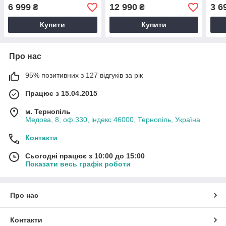
дерев'яним ящиком у
вінт
6 999
12 990
3 6
₴
₴
вінтажному стилі з
сфе
сталевими жорнами
Купити
Купити
Про нас
95% позитивних з 127 відгуків за рік
Працює з 15.04.2015
м. Тернопіль
Медова, 8, оф.330, індекс 46000, Тернопіль, Україна
Контакти
Сьогодні працює з 10:00 до 15:00
Показати весь графік роботи
Про нас
Контакти