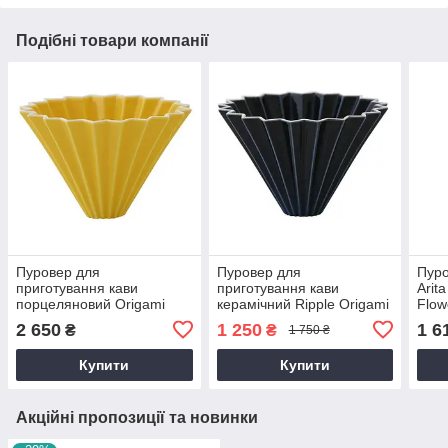
Подібні товари компанії
Пуровер для
Пуровер для
Пуро
приготування кави
приготування кави
Arit
порцеляновий Origami
керамічний Ripple Origami
Flow
Dripper M Yellow
Dripper Синій
2 650
1 250
1 6
₴
₴
1 750 ₴
Купити
Купити
Акційні пропозиції та новинки