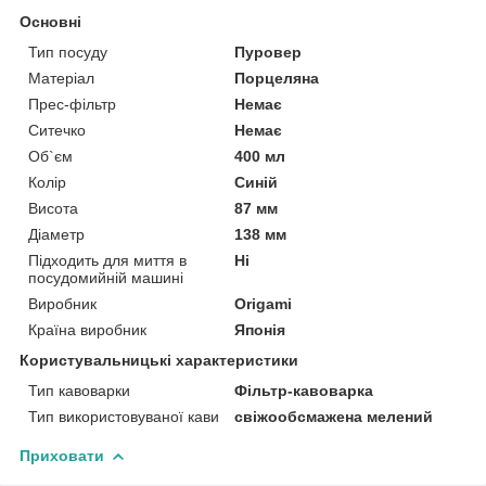
Основні
Тип посуду
Пуровер
Матеріал
Порцеляна
Прес-фільтр
Немає
Ситечко
Немає
Об`єм
400 мл
Колір
Синій
Висота
87 мм
Діаметр
138 мм
Підходить для миття в
Ні
посудомийній машині
Виробник
Origami
Країна виробник
Японія
Користувальницькі характеристики
Тип кавоварки
Фільтр-кавоварка
Тип використовуваної кави
свіжообсмажена мелений
Приховати