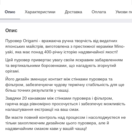
Опис
Характеристики
Доставка
Оплата
Умови п
Опис
Пуровер Origami - вражаюча ручна творчість від видатних
японських майстрів, виготовлена з престижної кераміки Mino-
yaki, яка має понад 400-річну історію надзвичайної якості!
Цей пуровер привертає увагу своїм яскравим забарвленням
та вертикальними борозенками, що нагадують згорнутий
орігамі.
Його дизайн зменшує контакт між стінками пуровера та
фільтром, забезпечуючи чудову термічну стабільність для ще
більш точних результатів у чашці.
Завдяки 20 канавкам між стінками пуровера і фільтром,
гаряча вода рівномірно просочується і забезпечує можливість
налаштування екстракції на ваш смак.
Ви маєте повний контроль над процесом і насолоджуєтеся не
тільки захоплюючим дизайном цього пуровера, але й
надзвичайним смаком кави у вашій чашці!