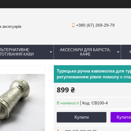
+380 (67) 269-29-79
а аксесуарів
ЛЬТЕРНАТИВНЕ
АКСЕСУАРИ ДЛЯ БАРІСТА,
ГОТУВАННЯ КАВИ
КАФЕ
Турецька ручна кавомолка для ту
регулюванням рівня помолу с ст
899 ₴
В наявності
Код:
CB100-4
Купити
Купити