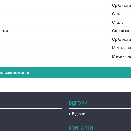
Срібляст
в
Сталь
Сталь
олки
Сплав ме
Срібляст
Металеви
Механічн
ля замовлення
ВІДГУКИ
Відгуки