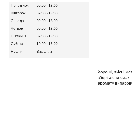
Понеділок
09:00
18:00
Вівторок
09:00
18:00
Середа
09:00
18:00
Четвер
09:00
18:00
Пʼятниця
09:00
18:00
Субота
10:00
15:00
Неділя
Вихідний
Хороші, якісні м
зберігаючи смак і
аромату випарову