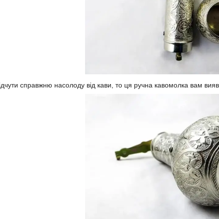
ідчути справжню насолоду від кави, то ця ручна кавомолка вам вияв