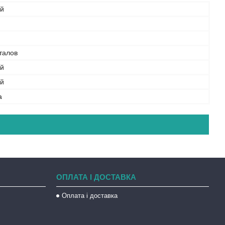
ий
талов
ий
й
а
ОПЛАТА І ДОСТАВКА
Оплата і доставка