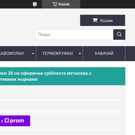
Кошик
Кошик
КАВОМОЛКИ
ТЕРМОКРУЖКИ
КАВАЧАЙ
рки 18 см сферична срібляста металева з
алевими жорнами
 з