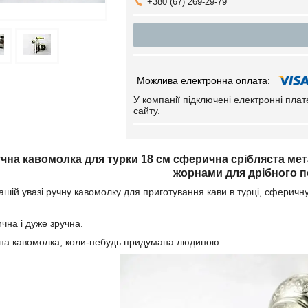
+380 (67) 269-29-79
У компанії підключені електронні пла
сайту.
чна кавомолка для турки 18 см сферична срібляста ме
жорнами для дрібного 
шій увазі ручну кавомолку для приготування кави в турці, сферичну
чна і дуже зручна.
на кавомолка, коли-небудь придумана людиною.