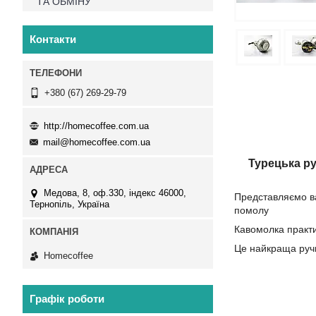
ТА ОБМІНУ
Контакти
+380 (67) 269-29-79
http://homecoffee.com.ua
mail@homecoffee.com.ua
Турецька ру
Медова, 8, оф.330, індекс 46000,
Представляємо ва
Тернопіль, Україна
помолу
Кавомолка практи
Це найкраща руч
Homecoffee
Графік роботи