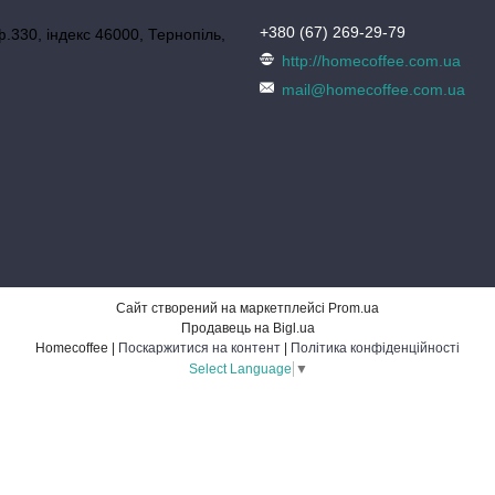
+380 (67) 269-29-79
ф.330, індекс 46000, Тернопіль,
http://homecoffee.com.ua
mail@homecoffee.com.ua
Сайт створений на маркетплейсі
Prom.ua
Продавець на Bigl.ua
Homecoffee |
Поскаржитися на контент
|
Політика конфіденційності
Select Language
▼