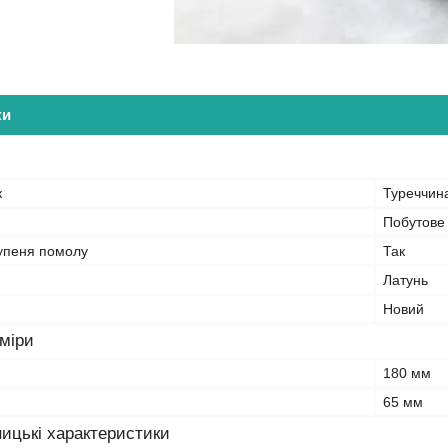
ки
к
Туреччин
Побутове
упеня помолу
Так
Латунь
Новий
зміри
180 мм
65 мм
ицькі характеристики