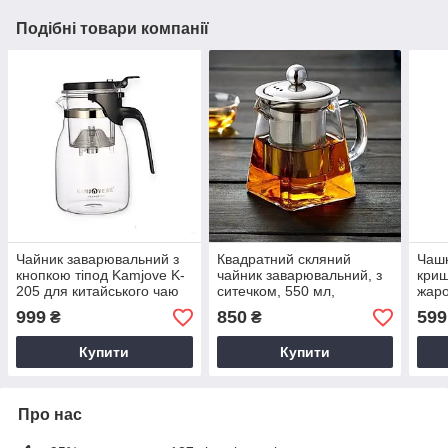
Подібні товари компанії
Чайник заварювальний з
Квадратний скляний
Чашк
кнопкою тіпод Kamjove K-
чайник заварювальний, з
криш
205 для китайського чаю
ситечком, 550 мл,
жаро
пуер 900 мл ізіпот скляний
китайський, з
зі с
999
850
599
₴
₴
із ситечком Гунфу
боросилікатного скла
Купити
Купити
Про нас