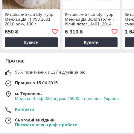
Китайський чай Шу Пуер
Китайський чай Шу Пуер
Кита
Менхай Да І | V93 1601
Менхай Да Золоті голки і
Менх
2016 року, 100 г
білий лотос, 1401, 2014
смак
року, 357 г
г
650
6 310
1 6
₴
₴
Купити
Купити
Про нас
95% позитивних з 127 відгуків за рік
Працює з 15.04.2015
м. Тернопіль
Медова, 8, оф.330, індекс 46000, Тернопіль, Україна
Контакти
Сьогодні вихідний
Показати весь графік роботи