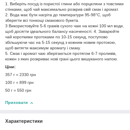
1. Виберіть посуд із пористої глини або порцеляни з товстими
стінками, щоб чай максимально розкрив свій смак і аромат.
2. Вода має бути нагріта до температури 95-98°C, щоб
зберегти всі тонкощі смакового букета.
3 Використовуйте 5-6 грамів сухого чаю на кожні 100 мл води,
щоб досягти ідеального балансу насиченості. 4. Заварюйте
чай короткими протоками по 10-15 секунд, поступово
збільшуючи час на 5-15 секунд з кожним новим протокою,
щоб витягти максимум аромату і смаку.
5. Смак і аромат чаю зберігаються протягом 6-7 проливів,
кожен з яких розкриває нові грані цього вишуканого напою.
Ціни:
357 г = 2330 грн
100 г = 899 грн
50 г = 550 грн
Приховати
Характеристики