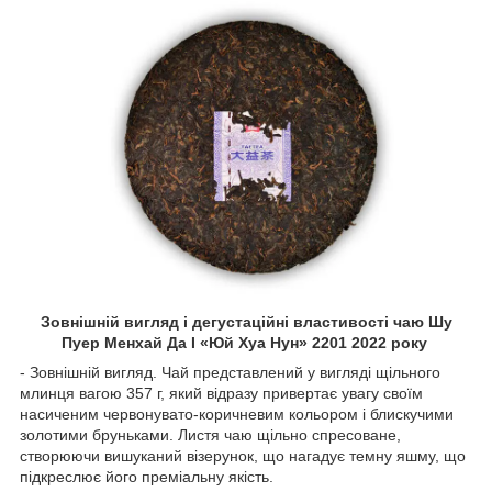
Зовнішній вигляд і дегустаційні властивості чаю Шу
Пуер Менхай Да І «Юй Хуа Нун» 2201 2022 року
- Зовнішній вигляд. Чай представлений у вигляді щільного
млинця вагою 357 г, який відразу привертає увагу своїм
насиченим червонувато-коричневим кольором і блискучими
золотими бруньками. Листя чаю щільно спресоване,
створюючи вишуканий візерунок, що нагадує темну яшму, що
підкреслює його преміальну якість.