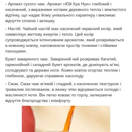
- Аромат сухого чаю. Аромат «Юй Хуа Нун» глибокий і
насичений, з виразними нотами деревного тепла і землистого
відтінку, що надає йому унікального характеру і викликає
відчуття спокою і затишку.
- Настій. Чайний настій має насичений червоний колір, який
символізує життєву енергію і тепло. Цей колір
супроводжується інтенсивним ароматом, який розкривається
в кожному ковтку, наповнюючи простір тонкими і стійкими
пахощами.
Букет завареного чаю. Заварений чай розкриває багатий,
гармонійний і складний букет ароматів, де домінують м'які,
солодкуваті та деревні ноти. Кожен ковток огортає теплом і
глибиною, даруючи справжню насолоду.
- Смак. Смак чаю м'який і гладкий, з насиченою текстурою і
тривалим післясмаком, в якому чітко відчуваються солодкі і
маслянисті ноти. Він легко ковзає по горлу, залишаючи
відчуття благородства і комфорту.