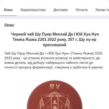
Опис
Характеристики
Доставка
Оплата
Умови п
Опис
Чорний чай Шу Пуер Менхай Да І Юй Хуа Нун
Темна Яшма 2201 2022 року, 357 г, Шу пу-ер
пресований
Чай Шу Пуер Менхай Да І «Юй Хуа Нун» (Темна Яшма) 2201
2022 року - це істинне втілення розкоші та майстерності, де
кожна деталь, від добору найкращого чайного листя до
точності процесу ферментації, створена з турботою й увагою.