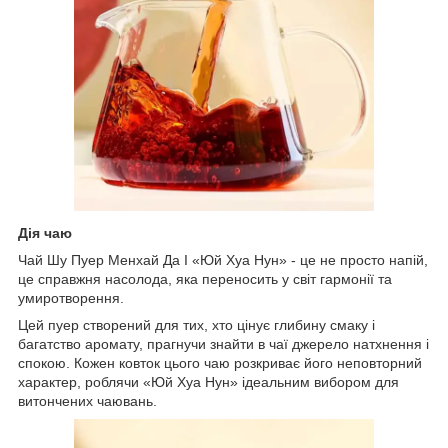
Дія чаю
Чай Шу Пуер Менхай Да І «Юй Хуа Нун» - це не просто напій,
це справжня насолода, яка переносить у світ гармонії та
умиротворення.
Цей пуер створений для тих, хто цінує глибину смаку і
багатство аромату, прагнучи знайти в чаї джерело натхнення і
спокою. Кожен ковток цього чаю розкриває його неповторний
характер, роблячи «Юй Хуа Нун» ідеальним вибором для
витончених чаювань.