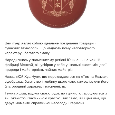
Цей пуер являє собою ідеальне поєднання традицій і
сучасних технологій, що надають йому неповторного
характеру і багатого смаку.
Народившись у знаменитому регіоні Юньнань, на чайній
фабриці Менхай, він увібрав у себе унікальні якості місцевої
природи і майстерність чайних майстрів.
Назва «Юй Хуа Нун», що перекладається як «Темна Яшма»,
відображає багатство і глибину цього чаю, символізуючи його
благородний характер і насиченість.
Темна яшма, відома своєю рідкістю і цінністю, асоціюється з
вишуканістю і таємничою красою, так само, як і цей чай, що
дарує моменти справжньої насолоди і гармонії.