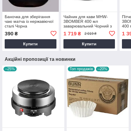
Баночка для зберігання
Чайник для кави MHW-
Пітч
чаю матча із нержавіючої
3BOMBER 400 мл
3BO
сталі Чорна
заварювальний Чорний з
400 
довгим носиком із
зі ш
390
1 719
1 3
₴
₴
2 019 ₴
нержавійки для бариста
Купити
Купити
Акційні пропозиції та новинки
–25%
Топ продажів
–20%