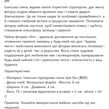
дім.
Ісинська глина, відома своєю пористою структурою, дає змогу
фігурці згодом вбирати аромати чаю і ставати дедалі
блискучішою. Це не тільки надає їй особливої привабливості, а
й створює глибокий зв'язок із процесом чаювання. Поливайте
фігурку чайним настоєм, щоб символізувати повагу і турботу,
створюючи атмосферу затишку і гармонії.
Чайна фігурка «Кіт» - ідеальне доповнення до неспішних,
сповнених гармонії чаювань у будь-який час дня. Чудова
якість і майстерне виконання цієї фігурки викличуть посмішку і
радість як у дітей, так і у дорослих. Вона стане чудовим
подарунком для любителів чаю і колекціонерів, прикрашаючи
будь-який чайний стіл і приносячи тепло і елегантність у ваш
будинок.
Характеристики:
- Матеріал: Ісинська пурпурова глина Цзи Ша (紫砂)
- Декор очей: Мінеральні фарби - Висота: 6 см
- Ширина: 6 см - Довжина: 4 см
- Вага: 75 г (можливі відхилення в розмірі +-1 см, обсязі +-10
г)
Примітка: Уникайте використання мийних засобів під час
чищення.