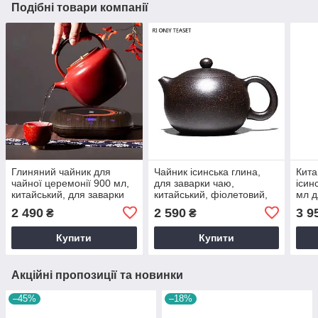
Подібні товари компанії
Глиняний чайник для
Чайник ісинська глина,
Кита
чайної церемонії 900 мл,
для заварки чаю,
ісин
китайський, для заварки
китайський, фіолетовий,
мл д
чаю, з глини, з ручкою,
190 мл, чайник
2 490
2 590
3 9
₴
₴
великий, Червоний
заварювальний, з глини
Купити
Купити
Акційні пропозиції та новинки
–45%
–18%