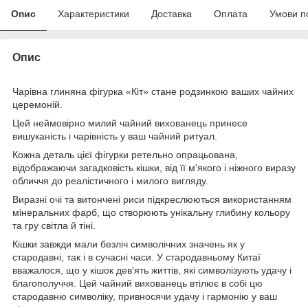
Опис
Характеристики
Доставка
Оплата
Умови п
Опис
Чарівна глиняна фігурка «Кіт» стане родзинкою ваших чайних
церемоній.
Цей неймовірно милий чайний вихованець принесе
вишуканість і чарівність у ваш чайний ритуал.
Кожна деталь цієї фігурки ретельно опрацьована,
відображаючи загадковість кішки, від її м'якого і ніжного виразу
обличчя до реалістичного і милого вигляду.
Виразні очі та витончені риси підкреслюються використанням
мінеральних фарб, що створюють унікальну глибину кольору
та гру світла й тіні.
Кішки завжди мали безліч символічних значень як у
стародавні, так і в сучасні часи. У стародавньому Китаї
вважалося, що у кішок дев'ять життів, які символізують удачу і
благополуччя. Цей чайний вихованець втілює в собі цю
стародавню символіку, привносячи удачу і гармонію у ваш